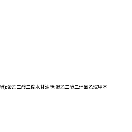
醚
);
聚乙二醇二缩水甘油醚
;
聚乙二醇二环氧乙烷甲基