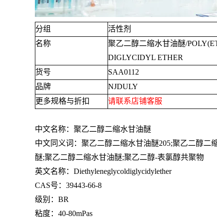
分组
活性剂
名称
聚乙二醇二缩水甘油醚
/POLY(E
DIGLYCIDYL ETHER
货号
SAA0112
品牌
NJDULY
更多规格与折扣
请联系店铺客服
中文名称：聚乙二醇二缩水甘油醚
中文同义词：聚乙二醇二缩水甘油醚
205;
聚乙二醇二
醚
;
聚乙二醇二缩水甘油醚
;
聚乙二醇
-
表氯醇共聚物
英文名称：
Diethyleneglycoldiglycidylether
CAS号：
39443-66-8
级别：
BR
粘度：
40-80mPas