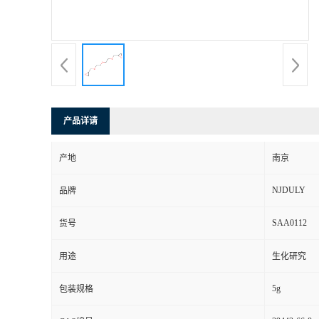
产品详请
产地
南京
NJDULY
品牌
SAA0112
货号
用途
生化研究
5g
包装规格