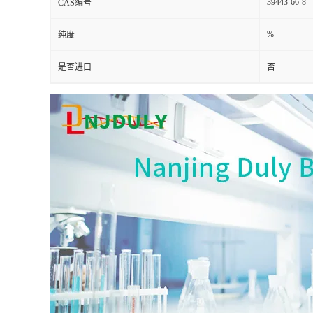
39443-66-8
CAS编号
%
纯度
是否进口
否