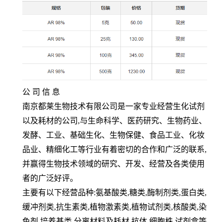
公 司 信 息
南京都莱生物技术有限公司是一家专业经营生化试剂
以及耗材的公司
,
与生命科学、医药研究、生物药业、
发酵、工业、基础生化、生物保健、食品工业、化妆
品业、精细化工等行业有着密切的合作和广泛的联系
,
并赢得生物技术领域的研究、开发、经营及各类使用
者的广泛好评。
主要有以下经营品种
:
氨基酸类
,
糖类
,
酶制剂类
,
蛋白类
,
缓冲剂类
,
抗生素类
,
植物激素类
,
植物试剂类
,
核酸类
,
染
色剂
,
培养基类
,
分离材料及耗材
,
抗体
,
细胞株
,
试剂盒等