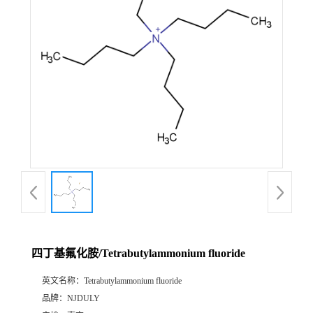
四丁基氟化胺/Tetrabutylammonium fluoride
英文名称：
Tetrabutylammonium fluoride
品牌：
NJDULY