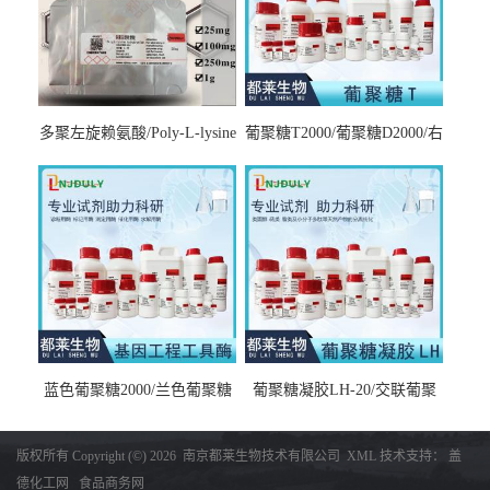
多聚左旋赖氨酸/Poly-L-lysine
葡聚糖T2000/葡聚糖D2000/右
hydrobromide；分子量3000-
旋糖酐2000/Dextran T2000
7000，分子量7000-15000，分
子量2万～4万，分子量3～7
万，分子量7～15万，分子量
15～30万
蓝色葡聚糖2000/兰色葡聚糖
葡聚糖凝胶LH-20/交联葡聚
2000/Dextran blue 2000
糖凝胶LH-20/交联右旋糖酐
凝胶LH-20/Sephadex LH-20
版权所有 Copyright (©) 2026
南京都莱生物技术有限公司
XML
技术支持：
盖
德化工网
食品商务网