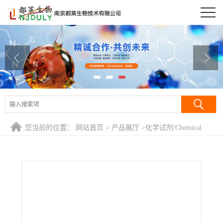
公司首页
公司介绍
公司动态
产品展厅
证书荣誉
您当前的位置：
网站首页
>
产品展厅
>
化学试剂/Chemical
联系方式
Reagent
>
鞘磷脂/鞘磷酯/神经鞘磷脂/Sphingomyelin
在线留言