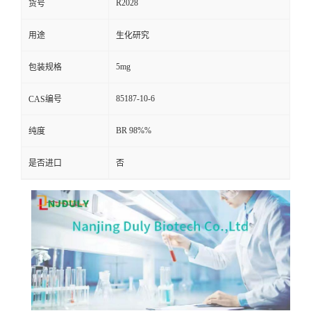
R2028
货号
用途
生化研究
5mg
包装规格
85187-10-6
CAS编号
BR 98%%
纯度
是否进口
否