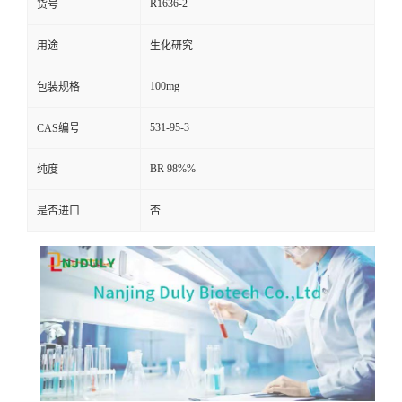
R1636-2
货号
用途
生化研究
100mg
包装规格
531-95-3
CAS编号
BR 98%%
纯度
是否进口
否