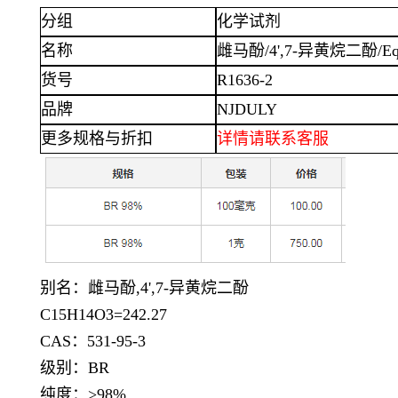
分组
化学试剂
名称
雌马酚
/4',7-异黄烷二酚/Eq
货号
R1636-2
品牌
NJDULY
更多规格与折扣
详情
请联系客服
别名：雌马酚
,4',7-异黄烷二酚
C15H14O3=242.27
CAS：531-95-3
级别：
BR
纯度：
>98%