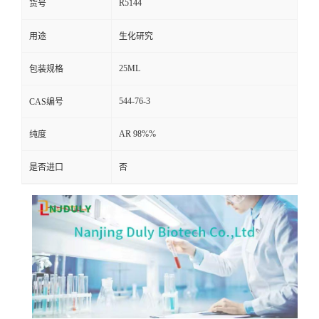
R5144
货号
用途
生化研究
25ML
包装规格
544-76-3
CAS编号
AR 98%%
纯度
是否进口
否