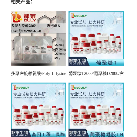
相关产品：
多聚左旋赖氨酸/Poly-L-lysine
葡聚糖T2000/葡聚糖D2000/右
hydrobromide；分子量3000-
旋糖酐2000/Dextran T2000
7000，分子量7000-15000，分
子量2万～4万，分子量3～7
万，分子量7～15万，分子量
15～30万