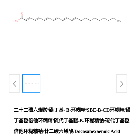
二十二碳六烯酸/磺丁基- Β-环糊精/SBE-B-CD环糊精/磺
丁基醚倍他环糊精/硫代丁基醚-Β-环糊精钠/硫代丁基醚
倍他环糊精钠/廿二碳六烯酸/Docosahexaenoic Acid