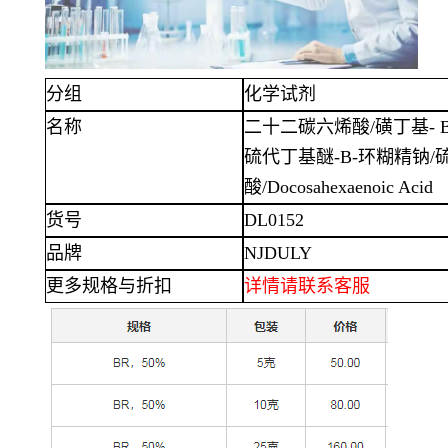
分组
化学试剂
名称
二十二碳六烯酸
/磺丁基-
硫代丁基醚-Β-环糊精钠
酸/Docosahexaenoic Acid
货号
DL0152
品牌
NJDULY
更多规格与折扣
详情
请联系客服