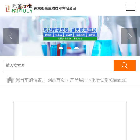
公司首页
公司介绍
公司动态
产品展厅
证书荣誉
您当前的位置：
网站首页
>
产品展厅
>
化学试剂/Chemical
联系方式
Reagent
>
二十二碳六烯酸/磺丁基- Β-环糊精/SBE-B-CD环糊精/
磺丁基醚倍他环糊精/硫代丁基醚-Β-环糊精钠/硫代丁基醚倍他
在线留言
环糊精钠/廿二碳六烯酸/Docosahexaenoic Acid