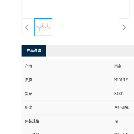
产品详请
产地
南京
NJDULY
品牌
R1831
货号
用途
生化研究
1g
包装规格