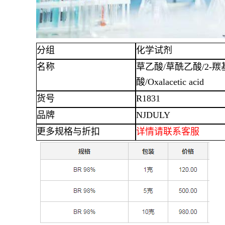
分组
化学试剂
名称
草乙酸
/草酰乙酸/2-
酸/Oxalacetic acid
货号
R1831
品牌
NJDULY
更多规格与折扣
详情
请联系客服