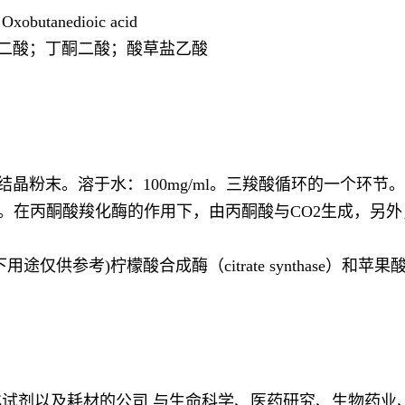
Oxobutanedioic acid
代丁二酸；丁酮二酸；酸草盐乙酸
结晶粉末。溶于水：100mg/ml。三羧酸循环的一个环
在丙酮酸羧化酶的作用下，由丙酮酸与CO2生成，另外，也
下用途仅供参考)柠檬酸合成酶（citrate synthase）和苹果酸脱
试剂以及耗材的公司,与生命科学、医药研究、生物药业