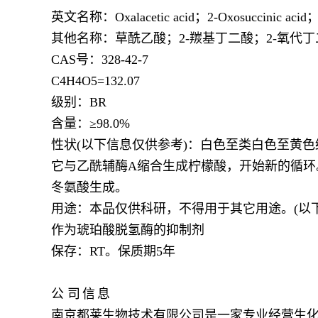
英文名称：
Oxalacetic acid；2-Oxosuccinic acid；
其他名称：草酰乙酸；
2-羰基丁二酸；2-氧
CAS号：328-42-7
C4H4O5=132.07
级别：
BR
含量：
≥98.0%
性状
(以下信息仅供参考)：白色至类白色至黄色
它与乙酰辅酶A缩合生成柠檬酸，开始新的循环。
冬氨酸生成。
用途：本品仅供科研，不得用于其它用途。
(以
作为琥珀酸脱氢酶的抑制剂
保存：
RT。保质期5年
公
司
信
息
南京都莱生物技术有限公司是一家专业经营生化