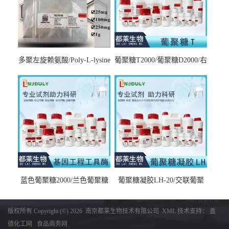
多聚左旋赖氨酸/Poly-L-lysine
葡聚糖T2000/葡聚糖D2000/右
hydrobromide；分子量3000-
旋糖酐2000/Dextran T2000
7000，分子量7000-15000，分
子量2万～4万，分子量3～7
万，分子量7～15万，分子量
15～30万
蓝色葡聚糖2000/兰色葡聚糖
葡聚糖凝胶LH-20/交联葡聚
2000/Dextran blue 2000
糖凝胶LH-20/交联右旋糖酐
凝胶LH-20/Sephadex LH-20
版权所有 Copyright (©) 2026
南京都莱生物技术有限公司
XML
技术支持：
盖
德化工网
食品商务网