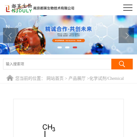
公司首页
公司介绍
公司动态
产品展厅
证书荣誉
您当前的位置：
网站首页
>
产品展厅
>
化学试剂/Chemical
联系方式
Reagent
>
薄荷酮/1-甲基-4-异丙基环已酮-[3]/反-5-甲基-2-(1-甲
基乙基)环己酮/5-甲基-2-(1-甲基乙基)环己酮/Menthone
在线留言