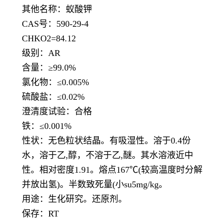
其他名称：蚁酸钾
CAS号：590-29-4
CHKO2=84.12
级别：
AR
含量：
≥99.0%
氯化物：
≤0.005%
硫酸盐：
≤0.02%
澄清度试验：合格
铁：
≤0.001%
性状：无色粒状结晶。有吸湿性。溶于
0.4份
水，溶于乙,醇，不溶于乙,醚。其水溶液近中
性。相对密度1.91。熔点167℃(较高温度时分解
并放出氢)。半数致死量(小su5mg/kg。
用途：生化研究。还原剂。
保存：
RT