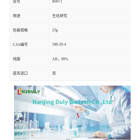
R0971
货号
用途
生化研究
25g
包装规格
590-29-4
CAS编号
纯度
AR，99%
是否进口
否