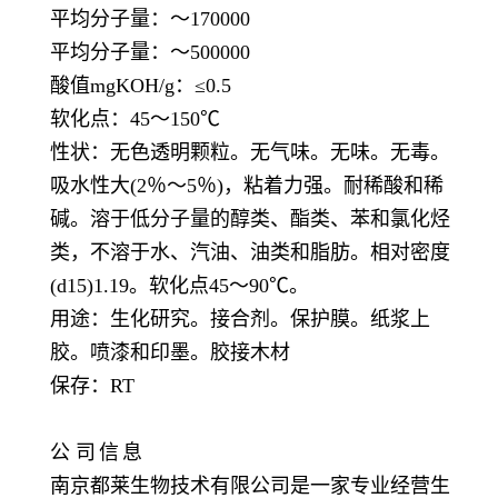
平均分子量：～
170000
平均分子量：～
500000
酸值
mgKOH/g：≤0.5
软化点：
45～150℃
性状：无色透明颗粒。无气味。无味。无毒。
吸水性大
(2％～5％)，粘着力强。耐稀酸和稀
碱。溶于低分子量的醇类、酯类、苯和氯化烃
类，不溶于水、汽油、油类和脂肪。相对密度
(d15)1.19。软化点45～90℃。
用途：生化研究。接合剂。保护膜。纸浆上
胶。喷漆和印墨。胶接木材
保存：
RT
公
司
信
息
南京都莱生物技术有限公司是一家专业经营生