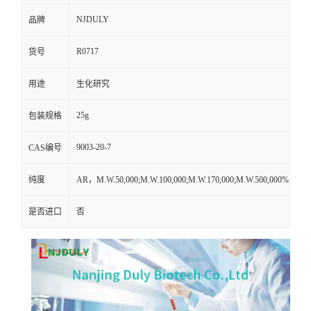
NJDULY
品牌
R0717
货号
用途
生化研究
25g
包装规格
9003-20-7
CAS编号
纯度
AR，M.W.50,000;M.W.100,000;M.W.170,000;M.W.500,000%
是否进口
否