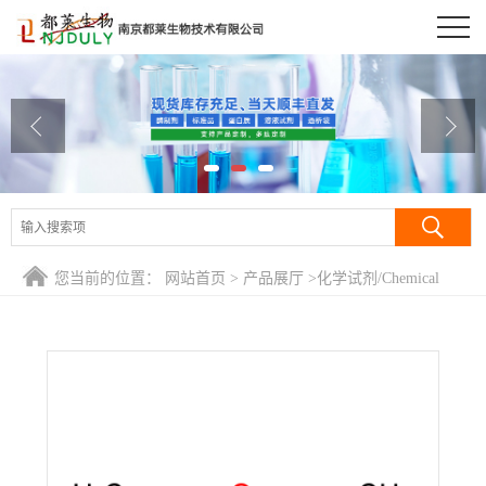
公司首页
公司介绍
公司动态
产品展厅
证书荣誉
您当前的位置：
网站首页
>
产品展厅
>
化学试剂/Chemical
联系方式
Reagent
>
聚乙烯乙酸酯/聚乙烯乙酸酯/聚醋酸乙烯酯/乙酸乙烯
聚酯/醋酸乙烯系列乳胶/聚乙酸乙烯酯/乙酸乙烯酯均聚
在线留言
物/PVAC乳液/PVA