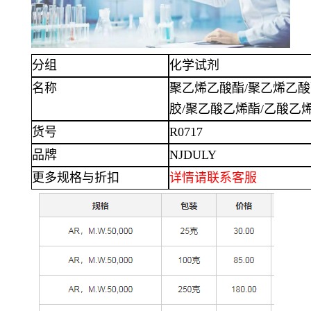
分组
化学试剂
名称
聚乙烯乙酸酯
/聚乙烯乙
胶/聚乙酸乙烯酯/乙酸乙烯酯
货号
R0717
品牌
NJDULY
更多规格与折扣
详情
请联系客服