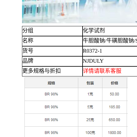
分组
化学试剂
名称
牛胆酸钠
/牛磺胆酸钠/Sodi
货号
R0372-1
品牌
NJDULY
更多规格与折扣
详情
请联系客服