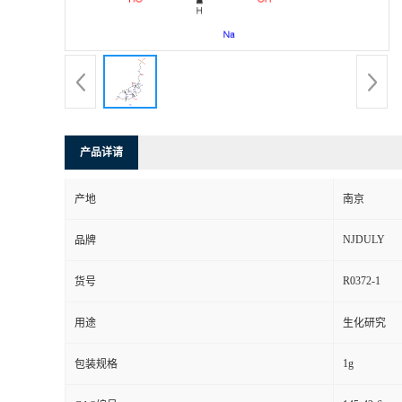
产品详请
产地
南京
NJDULY
品牌
R0372-1
货号
用途
生化研究
1g
包装规格