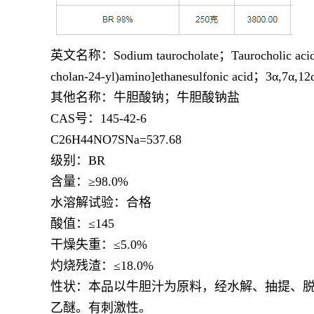
英文名称：
Sodium taurocholate；Taurocholic aci
cholan-24-yl)amino]ethanesulfonic acid；3α,7α,12α
其他名称：牛胆酸钠；牛胆酸钠盐
CAS号：145-42-6
C26H44NO7SNa=537.68
级别：
BR
含量：
≥98.0%
水溶解试验：合格
酸值：
≤145
干燥失重：
≤5.0%
灼烧残渣：
≤18.0%
性状：本品以牛胆汁为原料，经水解、抽提、
乙醚。有刺激性。