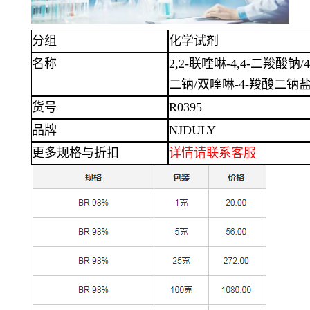
分组
化学试剂
名称
2,2-联喹啉-4,4-二羧酸钠/
二钠/双喹啉-4-羧酸二钠盐
货号
R0395
品牌
NJDULY
更多规格与折扣
详情
请联系客服