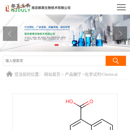
公司首页
公司介绍
公司动态
产品展厅
证书荣誉
您当前的位置：
网站首页
>
产品展厅
>
化学试剂/Chemical
联系方式
Reagent
>
2,2-联喹啉-4,4-二羧酸钠/4,4-二羧基-2,2-联喹啉二
钠/2,2-联喹啉-4,4-二甲酸二钠/双喹啉-4-羧酸二钠盐/BCA
在线留言