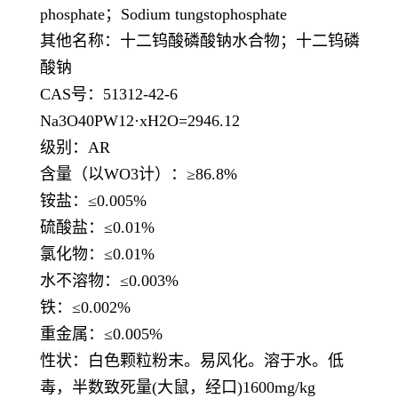
phosphate；Sodium tungstophosphate
其他名称：十二钨酸磷酸钠水合物；十二钨磷
酸钠
CAS号：51312-42-6
Na3O40PW12·xH2O=2946.12
级别：
AR
含量（以
WO3计）：≥86.8%
铵盐：
≤0.005%
硫酸盐：
≤0.01%
氯化物：
≤0.01%
水不溶物：
≤0.003%
铁：
≤0.002%
重金属：
≤0.005%
性状：白色颗粒粉末。易风化。溶于水。低
毒，半数致死量
(大鼠，经口)1600mg/kg