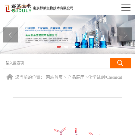
公司首页
公司介绍
公司动态
产品展厅
证书荣誉
您当前的位置：
网站首页
>
产品展厅
>
化学试剂/Chemical
联系方式
Reagent
>
磷钨酸钠/十二钨酸磷酸钠水合物/十二钨磷酸
钠/Sodium phosphotungstate
在线留言