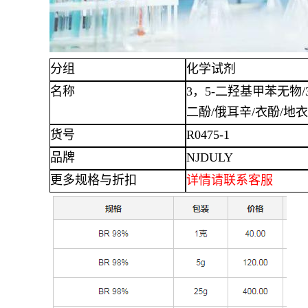
分组
化学试剂
名称
3，5-二羟基甲苯无物/
二酚/俄耳辛/衣酚/地衣酚/5
货号
R0475-1
品牌
NJDULY
更多规格与折扣
详情
请联系客服