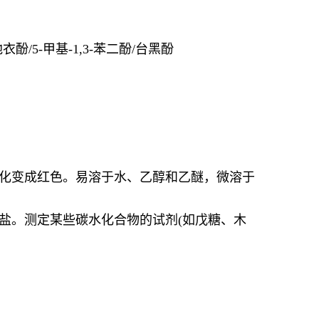
酚/5-甲基-1,3-苯二酚/台黑酚
氧化变成红色。易溶于水、乙醇和乙醚，微溶于
酸盐。测定某些碳水化合物的试剂(如戊糖、木