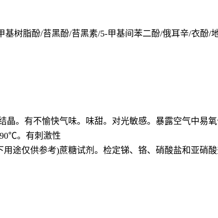
/甲基树脂酚/苔黑酚/苔黑素/5-甲基间苯二酚/俄耳辛/衣酚/地衣
状结晶。有不愉快气味。味甜。对光敏感。暴露空气中易
290℃。有刺激性
以下用途仅供参考)蔗糖试剂。检定锑、铬、硝酸盐和亚硝