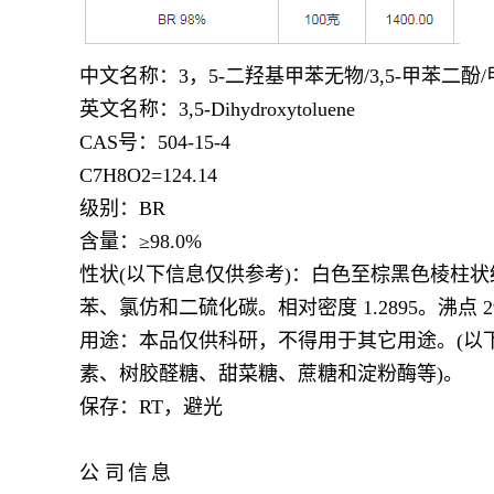
中文名称：
3，5-二羟基甲苯无物/3,5-甲苯二酚
英文名称：
3,5-Dihydroxytoluene
CAS号：504-15-4
C7H8O2=124.14
级别：
BR
含量：
≥98.0%
性状
(以下信息仅供参考)：白色至棕黑色棱柱
苯、氯仿和二硫化碳。相对密度 1.2895。沸点 
用途：本品仅供科研，不得用于其它用途。
(
素、树胶醛糖、甜菜糖、蔗糖和淀粉酶等)。
保存：
RT，避光
公
司
信
息