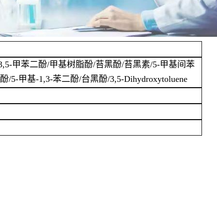
3,5-甲苯二酚/甲基树脂酚/苔黑酚/苔黑素/5-甲基间苯
-甲基-1,3-苯二酚/台黑酚/3,5-Dihydroxytoluene