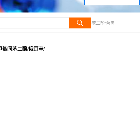
5-甲基间苯二酚/俄耳辛/衣酚/地衣酚/5-甲基-1,3-苯二酚/台黑
-甲基间苯二酚/俄耳辛/