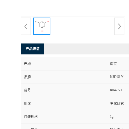
产品详请
产地
南京
NJDULY
品牌
R0475-1
货号
用途
生化研究
1g
包装规格