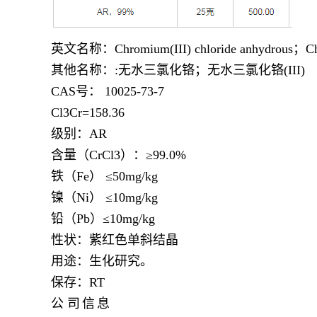
英文名称：
Chromium(III) chloride anhydrous；Ch
其他名称：
:无水三氯化铬；无水三氯化铬(III)
CAS号： 10025-73-7
Cl3Cr=158.36
级别：
AR
含量（
CrCl3）：≥99.0%
铁（
Fe） ≤50mg/kg
镍（
Ni） ≤10mg/kg
铅（
Pb）≤10mg/kg
性状：紫红色单斜结晶
用途：生化研究。
保存：
RT
公
司
信
息