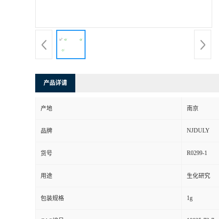
产品详请
产地
南京
NJDULY
品牌
R0299-1
货号
用途
生化研究
1g
包装规格