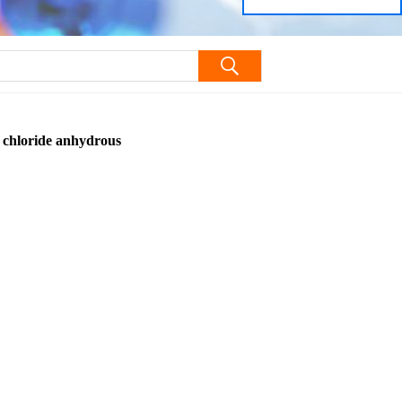
loride anhydrous
oride anhydrous