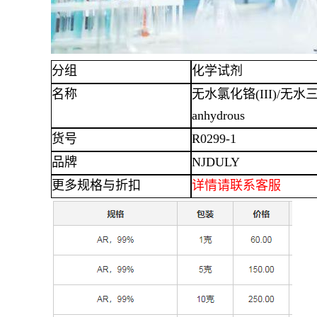
分组
化学试剂
名称
无水氯化铬
(III)/无水
anhydrous
货号
R0299-1
品牌
NJDULY
更多规格与折扣
详情
请联系客服