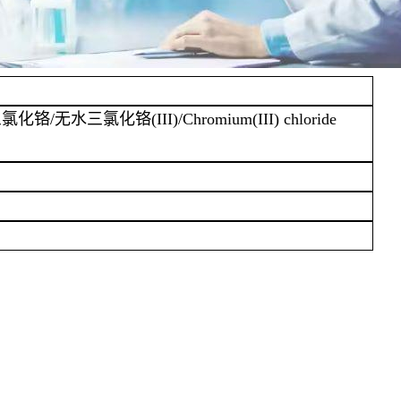
三氯化铬/无水三氯化铬(III)/Chromium(III) chloride