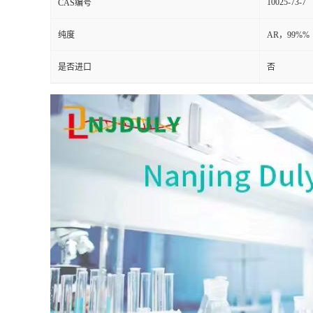
10025-73-7
CAS编号
纯度
AR，99%%
是否进口
否