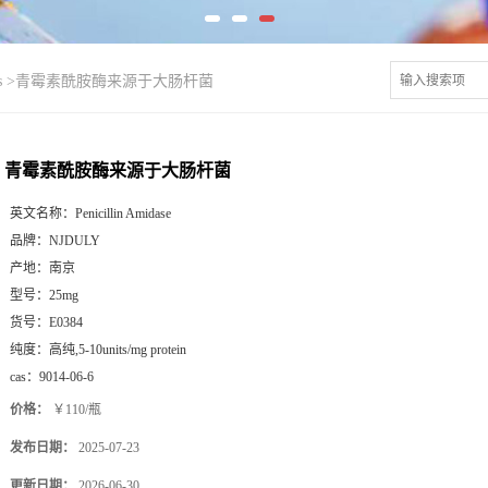
s
>
青霉素酰胺酶来源于大肠杆菌
青霉素酰胺酶来源于大肠杆菌
英文名称：
Penicillin Amidase
品牌：
NJDULY
产地：
南京
型号：
25mg
货号：
E0384
纯度：
高纯,5-10units/mg protein
cas：
9014-06-6
价格：
￥110/瓶
发布日期：
2025-07-23
更新日期：
2026-06-30