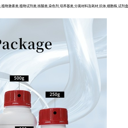
类
,
植物激素类
,
植物试剂类
,
核酸类
,
染色剂
,
培养基类
,
分离材料及耗材
,
抗体
,
细胞株
,
试剂