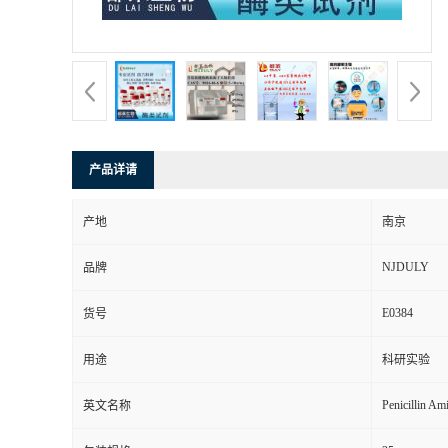
产品详请
产地
南京
NJDULY
品牌
E0384
货号
用途
科研实验
Penicillin Am
英文名称