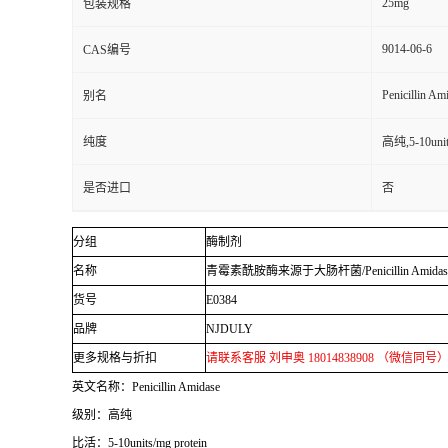
25mg
包装规格
9014-06-6
CAS编号
Penicillin Am
别名
纯度
高纯,5-10unit
是否进口
否
分组
酶制剂
名称
青霉素酰胺酶来源于大肠杆菌
/Penicillin Amida
货号
E0384
品牌
NJDULY
更多规格与折扣
请联系客服 刘申奥
18014838908
（微信同号
英文名称：
Penicillin Amidase
级别：高纯
比活：
5-10units/mg protein