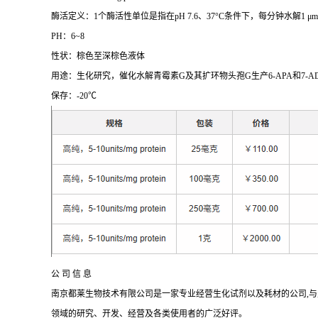
酶活定义：
1
个酶活性单位是指在
pH 7.6
、
37
°
C
条件下，每分钟水解
1
μ
m
PH
：
6~8
性状：棕色至深棕色液体
用途：生化研究，催化水解青霉素
G
及其扩环物头孢
G
生产
6-APA
和
7-A
保存：
-20
℃
公 司 信 息
南京都莱生物技术有限公司是一家专业经营生化试剂以及耗材的公司
,
与
领域的研究、开发、经营及各类使用者的广泛好评。