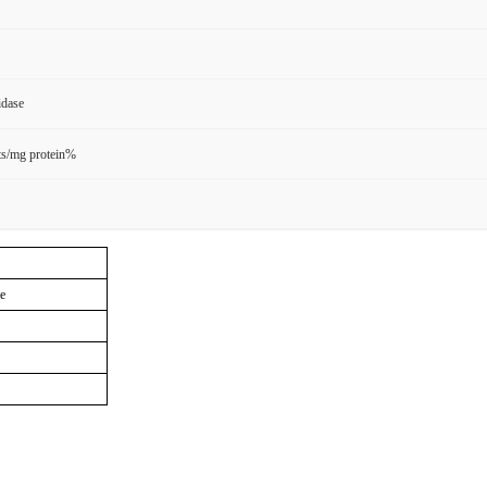
idase
s/mg protein%
se
）