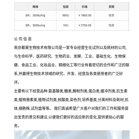
公 司 信 息
南京都莱生物技术有限公司是一家专业经营生化试剂以及耗材的公司
,
与生命科学、医药研究、生物药业、发酵、工业、基础生化、生物保
健、食品工业、化妆品业、精细化工等行业有着密切的合作和广泛的联
系
,
并赢得生物技术领域的研究、开发、经营及各类使用者的广泛好
评。
主要有以下经营品种
:
氨基酸类
,
糖类
,
酶制剂类
,
蛋白类
,
缓冲剂类
,
抗生素
类
,
植物激素类
,
植物试剂类
,
核酸类
,
染色剂
,
培养基类
,
分离材料及耗材
,
抗
体
,
细胞株
,
试剂盒等等。 我们真诚希望广大客户对我们的工作和服务提
出宝贵的意见和建议
,
以便我们更好的适应新的变化
,
提供更贴心的服
务。