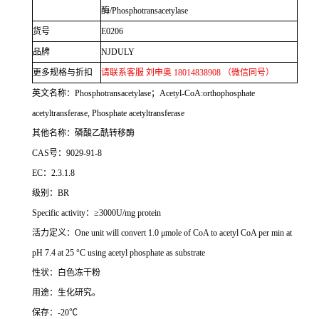
酶
/Phosphotransacetylase
货号
E0206
品牌
NJDULY
更多规格与折扣
请联系客服 刘申奥
18014838908
（微信同号）
英文名称：
Phosphotransacetylase
；
Acetyl-CoA:orthophosphate
acetyltransferase, Phosphate acetyltransferase
其他名称：磷酸乙酰转移酶
CAS
号：
9029-91-8
EC
：
2.3.1.8
级别：
BR
Specific activity
：≥
3000U/mg protein
活力定义：
One unit will convert 1.0
μ
mole of CoA to acetyl CoA per min at
pH 7.4 at 25
°
C using acetyl phosphate as substrate
性状：白色冻干粉
用途：生化研究。
保存：
-20
℃