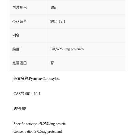
10u
包装规格
9014-19-1
CAS编号
别名
BR,5-25u/mg protein%
纯度
是否进口
否
英文名称:Pyruvate Carboxylase
CAS号:9014-19-1
级别:BR
Specific activity: ≥5-25U/mg protein
Concentration:≥ 0.5mg protein/ml