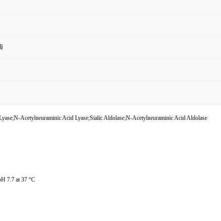
酶
se;N-Acetylneuraminic Acid Lyase;Sialic Aldolase;N-Acetylneuraminic Acid Aldolase
H 7.7 at 37 °C