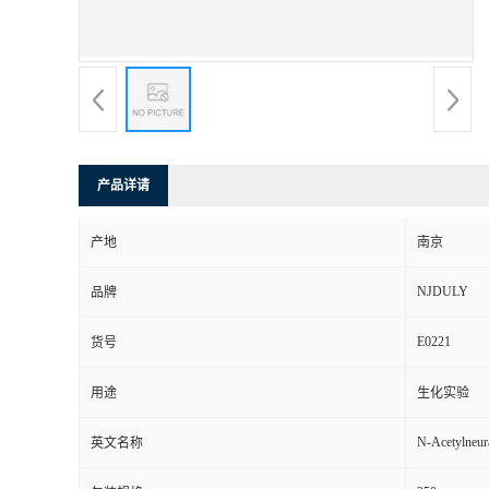
产品详请
产地
南京
NJDULY
品牌
E0221
货号
用途
生化实验
N-Acetylneur
英文名称