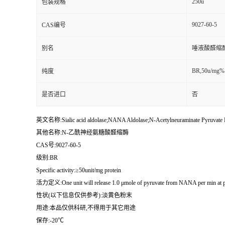
250u
包装规格
9027-60-5
CAS编号
别名
唾液酸醛缩
BR,50u/mg%
纯度
是否进口
否
英文名称:Sialic acid aldolase;NANA Aldolase;N-Acetylneuraminate Pyruvate Lya
其他名称:N-乙酰神经氨糖酸醛缩酶
CAS号:9027-60-5
级别:BR
Specific activity:≥50unit/mg protein
活力定义:One unit will release 1.0 μmole of pyruvate from NANA per min at p
性状(以下信息仅供参考):淡黄色粉末
用途:本品仅供科研,不得用于其它用途
保存:-20℃