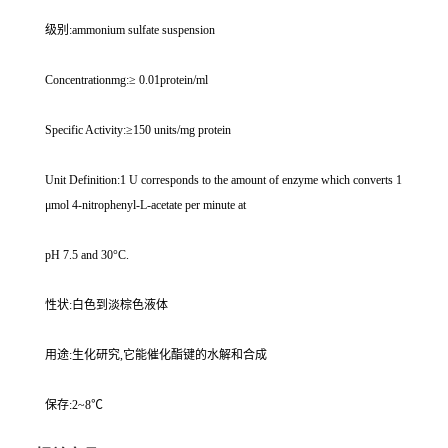
级别:ammonium sulfate suspension
Concentrationmg:≥ 0.01protein/ml
Specific Activity:≥150 units/mg protein
Unit Definition:1 U corresponds to the amount of enzyme which converts 1
μmol 4-nitrophenyl-L-acetate per minute at
pH 7.5 and 30°C.
性状:白色到淡棕色液体
用途:生化研究,它能催化酯键的水解和合成
保存:2~8℃