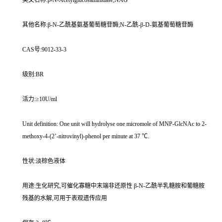
英文名称:β-N-Acetylglucosaminidase;NAG
其他名称:β-N-乙酰基氨基葡萄糖苷酶;N-乙酰-β-D-氨基葡萄糖苷酶
CAS号:9012-33-3
级别:BR
活力:≥10U/ml
Unit definition: One unit will hydrolyse one micromole of MNP-GlcNAc to 2-
methoxy-4-(2’-nitrovinyl)-phenol per minute at 37 ℃.
性状:淡棕色液体
用途:生化研究,可催化寡糖中末端非还原性 β-N-乙酰半乳糖胺和葡糖胺
残基的水解,可用于表观遗传应用