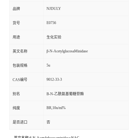
NJDULY
品牌
E0756
货号
用途
生化实验
β-N-AcetylglucosaMinidase
英文名称
5u
包装规格
9012-33-3
CAS编号
别名
Β-N-乙酰氨基葡糖苷酶
BR,10u/ml%
纯度
是否进口
否