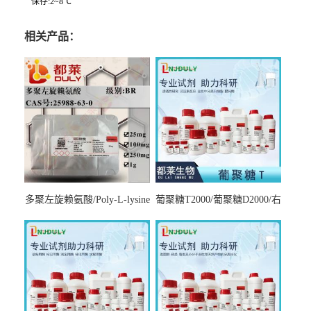
保存:2~8℃
相关产品：
多聚左旋赖氨酸/Poly-L-lysine
葡聚糖T2000/葡聚糖D2000/右
hydrobromide；分子量3000-
旋糖酐2000/Dextran T2000
7000，分子量7000-15000，分
子量2万～4万，分子量3～7
万，分子量7～15万，分子量
15～30万