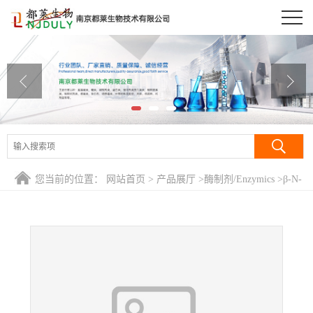
公司首页
公司介绍
公司动态
产品展厅
证书荣誉
您当前的位置：
网站首页
>
产品展厅
>
酶制剂/Enzymics
>
β-N-
联系方式
乙酰氨基葡萄糖苷酶/β-N-乙酰基氨基葡萄糖苷酶/N-乙酰-β-D-
氨基葡萄糖苷酶/β-N-Acetylglucosaminidase/NAG
在线留言