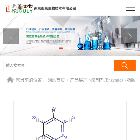
公司首页
公司介绍
公司动态
产品展厅
证书荣誉
您当前的位置：
网站首页
>
产品展厅
>
酶制剂/Enzymics
>
脂肪
联系方式
酶来源于猪胰脏/Lipase(pocine pancreas)
在线留言