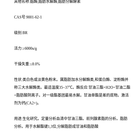
其他名称:脂酶;脂肪水解酶;脂肪分解酵素
CAS号:9001-62-1
级别:BR
活力:≥6000u/g
干燥失重:≤8.0%
性状:类白色或淡黄色粉末。属脂肪加水分解酶类,和蛋白酶、淀粉酶并
称三大水解酶类。最适温度35~37℃。酶反应:甘油三酯+H2O=甘油二酯
+脂肪酸阴离子。对一级酯基团最易水解。甘油单酯是差的底物。激活
剂为钙(CA2+)。
用途:生化研究。定量分析血清中甘油三酯。前列腺素脂的分析。脂肪
分析。用于水解酯键1,3位,分解脂肪成甘油和脂肪酸