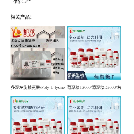
保存:2~8℃
相关产品：
多聚左旋赖氨酸/Poly-L-lysine
葡聚糖T2000/葡聚糖D2000/右
hydrobromide；分子量3000-
旋糖酐2000/Dextran T2000
7000，分子量7000-15000，分
子量2万～4万，分子量3～7
万，分子量7～15万，分子量
15～30万