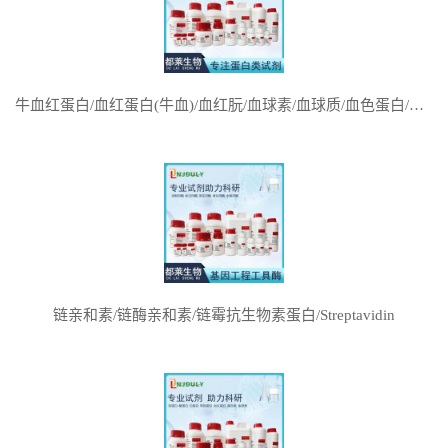
牛血红蛋白/血红蛋白(牛血)/血红朊/血球素/血球质/血色蛋白/Hemoglobin from bovine blood/Hb
链亲和素/链酶亲和素/链霉抗生物素蛋白/Streptavidin