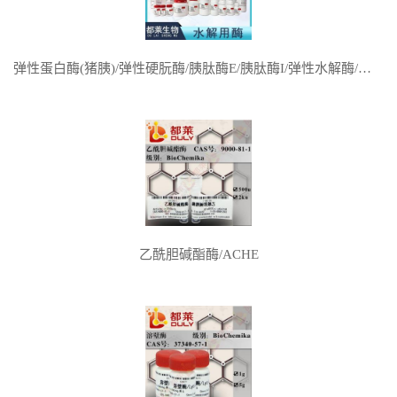
弹性蛋白酶(猪胰)/弹性硬朊酶/胰肽酶E/胰肽酶I/弹性水解酶/胰弹性酶/弹性酶/Elastase
乙酰胆碱酯酶/ACHE