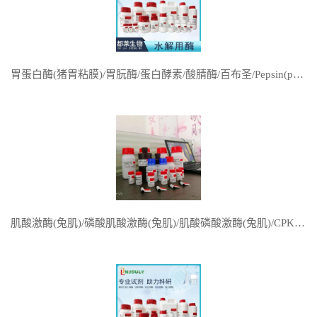
胃蛋白酶(猪胃粘膜)/胃朊酶/蛋白酵素/酸腈酶/百布圣/Pepsin(porcine stomach mucose)
肌酸激酶(兔肌)/磷酸肌酸激酶(兔肌)/肌酸磷酸激酶(兔肌)/CPK/Creatine phosphokinase(rabbit muscle)