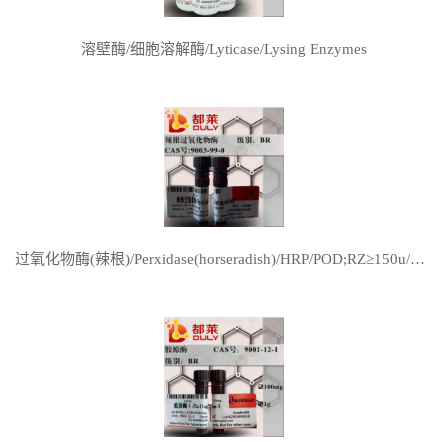
溶壁酶/细胞溶解酶/Lyticase/Lysing Enzymes
过氧化物酶(辣根)/Perxidase(horseradish)/HRP/POD;RZ≥150u/mg;RZ≥2，≥160u/mg;RZ≥200u/mg;RZ～3,≥250u/mg;RZ＞3,≥300u/mg