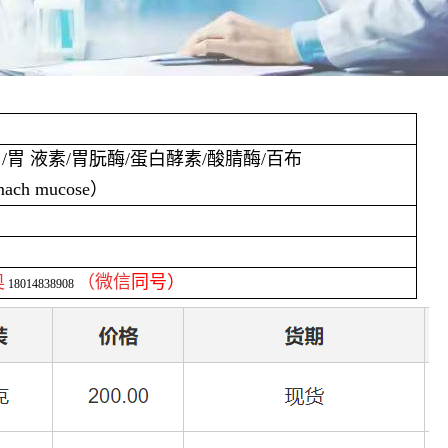
）
/
胃 液素
/
胃朊酶
/
蛋白酵素
/
酸腈酶
/
百布
omach mucose
）
奥
（微信
同号）
18014838908