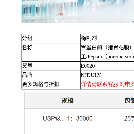
分组
酶制剂
名称
胃蛋白酶（猪胃粘膜
圣
/Pepsin
（
porcine st
货号
E0020
品牌
NJDULY
更多规格与折扣
详情请联系客服
刘申