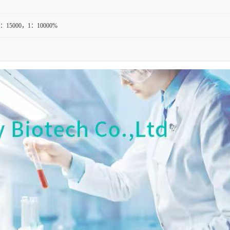
1：15000，1：10000%