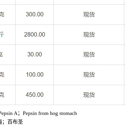
in A；Pepsin from hog stomach
酶；百布圣