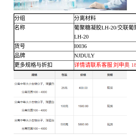
分组
分离材料
名称
葡聚糖凝胶
LH-20/
交联葡
LH-20
货号
I0036
品牌
NJDULY
更多规格与折扣
详情请联系客服
刘
申
奥
18