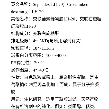
英文名称：
Sephadex LH-20
；
Cross-inked
dextran gel LH-20
其他名称：交联葡聚糖凝胶
LH-20
；交联右旋糖
酐凝胶
LH-20
结构成分：交联右旋糖酐
排阻极限：
4
～
5KD(
与所用溶剂有关
)
颗粒直径：
18
～
111um
球蛋白分离范围：
100
～
4000
PH稳定性：
2
～
11
操作温度：
4
～
40℃
性状：白色珠粒或粉末，属亲脂性凝胶。是由
葡聚糖
G-25
羟丙基化加工而成，属于分子筛凝
胶
用途：生化研究。适用于凝胶过滤，天然产物
在有机溶剂中的纯化。例如：类固醇、萜类、