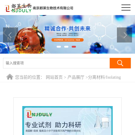
公司首页
公司介绍
公司动态
产品展厅
证书荣誉
您当前的位置：
网站首页
>
产品展厅
>
分离材料/Isolating
联系方式
Regents
>
葡聚糖凝胶LH-20/交联葡聚糖凝胶LH-20/交联右旋糖
酐凝胶LH-20/Sephadex LH-20
在线留言