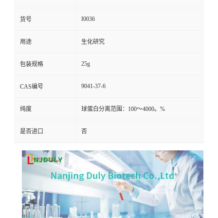
I0036
货号
用途
生化研究
25g
包装规格
9041-37-6
CAS编号
纯度
球蛋白分离范围：100～4000。%
是否进口
否