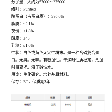
分子量：大约为
57000～375000
级别：
Purified
酪蛋白（占蛋白质）：
≥95.0%
脂肪：
≤2.1%
灰份：
≤1.8%
酸度：
≤45
乳糖：
≤1.0%
性状：白色或黄色无定性粉末。是一种含磷复合蛋
白。无臭。无味。有吸湿性。干燥时性质稳定，潮湿
时易变坏。溶于碱性水。
用途：生化研究。培养基原材料。
保存：
RT，保质期3年