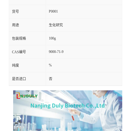
P0001
货号
用途
生化研究
100g
包装规格
9000-71-9
CAS编号
%
纯度
是否进口
否