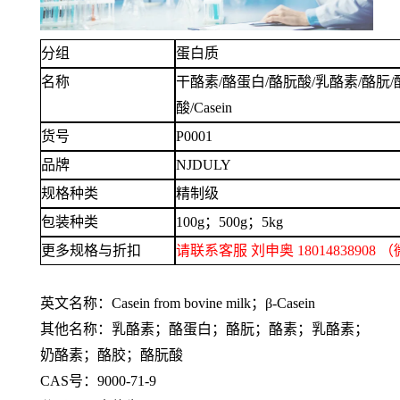
分组
蛋白质
名称
干酪素
/酪蛋白/酪朊酸/乳酪素/酪朊/
酸/Casein
货号
P0001
品牌
NJDULY
规格种类
精制级
包装种类
100g；500g；5
kg
更多规格与折扣
请联系客服
刘申奥
1801483890
英文名称：
Casein from bovine milk；β-Casein
其他名称：乳酪素；酪蛋白；酪朊；酪素；乳酪素；
奶酪素；酪胶；酪朊酸
CAS号：9000-71-9