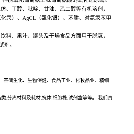
一种能氧化葡萄糖生成葡萄糖酸的氧化还原酶。
氯仿、丁醇、吡啶、甘油、乙二醇等有机溶剂，
氯化汞）、
AgCL
（氯化银）、苯肼、对氯汞苯甲
。饮料、果汁、罐头及干燥食品方面用于脱氧，
试剂。
、基础生化、生物保健、食品工业、化妆品业、精细
基类
,
分离材料及耗材
,
抗体
,
细胞株
,
试剂盒等等。 我们真