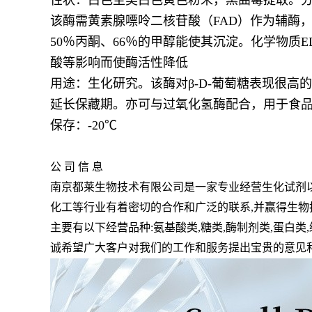
性状：白色至类白色黄色粉末，黑曲霉提取。
该酶需黄素腺嘌呤二核苷酸（
FAD
）作为辅酶
50
％丙酮、
66
％的甲醇能使其沉淀。化学物质
E
酸等影响而使酶活性降低
用途：生化研究。该酶对β
-D-
葡萄糖表现很高的
延长保藏期。亦可与过氧化氢酶配合，用于食品
保存：
-20℃
公 司 信 息
南京都莱生物技术有限公司是一家专业经营生化试剂
化工等行业有着密切的合作和广泛的联系
,
并赢得生物
主要有以下经营品种
:
氨基酸类
,
糖类
,
酶制剂类
,
蛋白类
,
诚希望广大客户对我们的工作和服务提出宝贵的意见