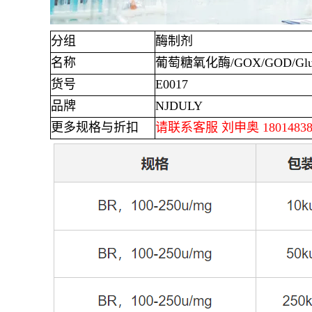
分组
酶制剂
名称
葡萄糖氧化酶
/GOX/GOD/Gluc
货号
E0017
品牌
NJDULY
更多规格与折扣
请联系客服 刘申奥
1801483