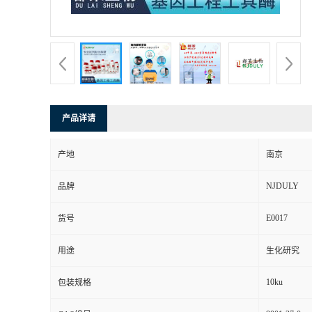
产品详请
产地
南京
NJDULY
品牌
E0017
货号
用途
生化研究
10ku
包装规格