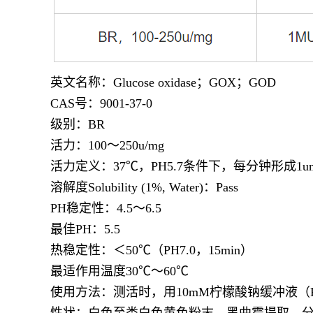
英文名称：
Glucose oxidase
；
GOX
；
GOD
CAS号：
9001-37-0
级别：
BR
活力：
100
～
250u/mg
活力定义：
37℃
，
PH5.7
条件下，每分钟形成
1u
溶解度
Solubility (1%, Water)
：
Pass
PH稳定性：
4.5
～
6.5
最佳
PH
：
5.5
热稳定性：＜
50℃
（
PH7.0
，
15min
）
最适作用温度
30℃
～
60℃
使用方法：测活时，用
10mM
柠檬酸钠缓冲液（