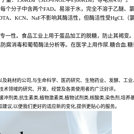
分子量：
150KDa
（
SDS-PAGE
中约
80KDa
，等电点
4.6
）。
，每个分子中含两个
FAD
。易溶于水，完全不溶于乙醚、
DTA
、
KCN
、
NaF
不影响其酶活性，但酶活性受
HgCL
（
专一性。食品工业上用于蛋品加工的脱糖，防止其褐变
防腐消毒和葡萄酶法分析等。在医学上用作尿.糖合血.糖
以及耗材的公司
,
与生命科学、医药研究、生物药业、发酵、工业
技术领域的研究、开发、经营及各类使用者的广泛好评。
缓冲剂类
,
抗生素类
,
植物激素类
,
植物试剂类
,
核酸类
,
染色剂
,
培养
和建议
,
以便我们更好的适应新的变化
,
提供更贴心的服务。