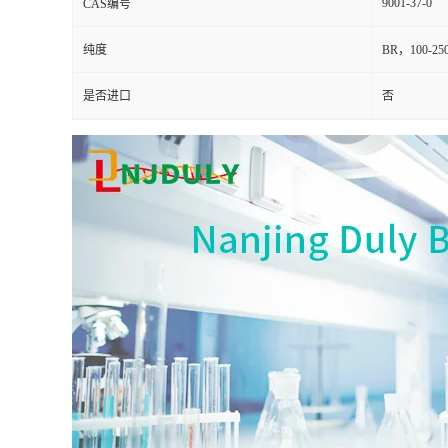
9001-37-0
CAS编号
纯度
BR，100-2
是否进口
否