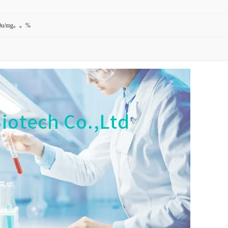
50u/mg。。%