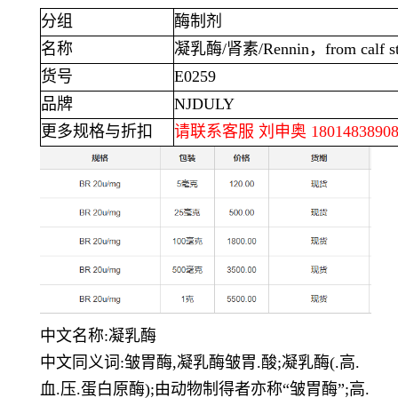
分组
酶制剂
名称
凝乳酶
/
肾素
/Rennin
，
from calf 
货号
E0259
品牌
NJDULY
更多规格与折扣
请联系客服 刘申奥
1801483890
中文名
称
:
凝乳酶
中文同义词
:
皱胃酶
,
凝乳酶皱胃.酸
;
凝乳酶
(.高.
血.压.
蛋白原酶
);
由动物制得者亦称
“
皱胃酶
”;
高.