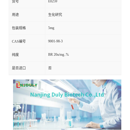
E0259
货号
用途
生化研究
5mg
包装规格
9001-98-3
CAS编号
BR 20u/mg..%
纯度
是否进口
否