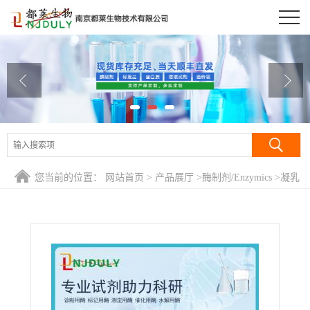
公司首页
公司介绍
公司动态
产品展厅
证书荣誉
您当前的位置：
网站首页
>
产品展厅
>
酶制剂/Enzymics
>
凝乳
联系方式
酶/肾素/Rennin,from calf stomach
在线留言