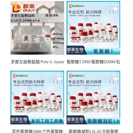
多聚左旋赖氨酸/Poly-L-lysine
葡聚糖T2000/葡聚糖D2000/右
hydrobromide；分子量3000-
旋糖酐2000/Dextran T2000
7000，分子量7000-15000，分
子量2万～4万，分子量3～7
万，分子量7～15万，分子量
15～30万
蓝色葡聚糖2000/兰色葡聚糖
葡聚糖凝胶LH-20/交联葡聚