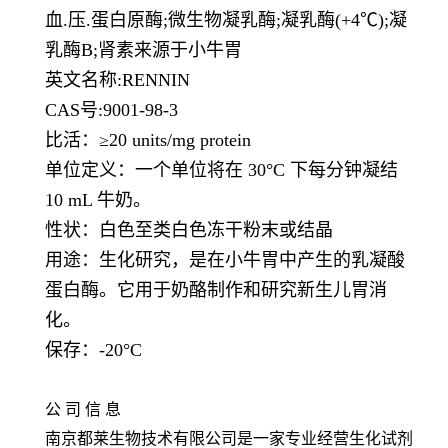
血.压
.
蛋白原酶
;
微生物凝乳酶
;
凝乳酶
(+4℃);
凝
乳酶
B;
肾素来源于小牛胃
英文名称
:RENNIN
CAS号
:9001-98-3
比活：≥
20 units/mg protein
单位定义：一个单位将在
30°C
下每分钟凝结
10 mL
牛奶。
性状：白色至类白色冻干粉末或结晶
用途：生化研究，是在小牛胃中产生的乳凝酸
蛋白酶。它用于奶酪制作和研究新生儿胃消
化。
保存：-20°C
公 司 信 息
南京都莱生物技术有限公司是一家专业经营生化试剂