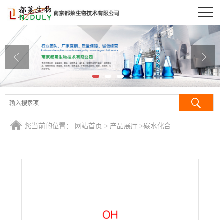
公司首页
公司介绍
公司动态
产品展厅
证书荣誉
您当前的位置：
网站首页
>
产品展厅
>
碳水化合
联系方式
物/Carbohydrates
>
L-阿拉伯糖/L-树胶醛糖/L-阿糖/L-阿戊
糖/L(+)Arabinose
在线留言