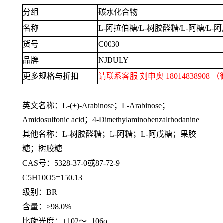
分组
碳水化合物
名称
L-阿拉伯糖/L-树胶醛糖/L-阿糖/L-阿戊
货号
C0030
品牌
NJDULY
更多规格与折扣
请联系客服
刘申奥
1801483890
英文名称：
L-(+)-Arabinose；L-Arabinose；
Amidosulfonic acid；4-Dimethylaminobenzalrhodanine
其他名称：
L-树胶醛糖；L-阿糖；L-阿戊糖；果胶
糖；树胶糖
CAS号：5328-37-0或87-72-9
C5H10O5=150.13
级别：
BR
含量：
≥98.0%
比旋光度：
+102～+106o