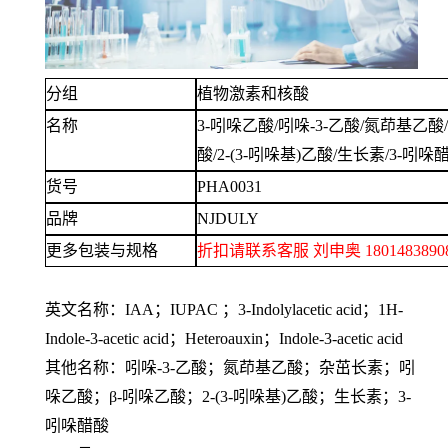
分组
植物激素和核酸
名称
3-吲哚乙酸/吲哚-3-乙酸/氮茚基乙酸
酸/2-(3-吲哚基)乙酸/生长素/3-吲哚醋酸
货号
PHA0031
品牌
NJDULY
更多包装与规格
折扣请联系客服
刘申奥
1801483
英文名称：
IAA；IUPAC ；3-Indolylacetic acid；1H-
Indole-3-acetic acid；Heteroauxin；Indole-3-acetic acid
其他名称：吲哚
-3-乙酸；氮茚基乙酸；杂茁长素；吲
哚乙酸；β-吲哚乙酸；2-(3-吲哚基)乙酸；生长素；3-
吲哚醋酸