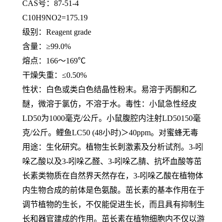
CAS号：87-51-4
C10H9NO2=175.19
级别：
Reagent grade
含量：
≥99.0%
熔点：
166～169℃
干燥失重：
≤0.50%
性状：白色或类白色结晶性粉末。易溶于丙酮和乙
醚，微溶于氯仿，不溶于水。毒性：小鼠急性经皮
LD50为1000毫克/公斤。小鼠腹腔内注射LD50150毫
克/公斤。鲤鱼LC50 (48小时)＞40ppm。对蜜蜂无毒
用途：生化研究。植物生长刺激素及分析试剂。
3-吲
哚乙酸以及3-吲哚乙醛、3-吲哚乙腈、抗坏血酸等茁
长素类物质在自然界天然存在，3-吲哚乙酸在植物体
内生物合成的前体是色氨酸。茁长素的基本作用在于
调节植物的生长，不仅能促进生长，而且具有抑制生
长和器官建成的作用。茁长素在植物细胞内不仅以游