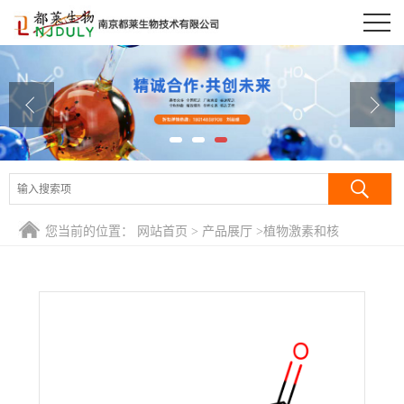
公司首页
公司介绍
公司动态
产品展厅
证书荣誉
您当前的位置：
网站首页
>
产品展厅
>
植物激素和核
联系方式
酸/Phytohormones
>
3-吲哚乙酸/吲哚-3-乙酸/氮茚基乙酸/杂茁长
素/吲哚乙酸/β-吲哚乙酸/2-(3-吲哚基)乙酸/生长素/3-吲哚醋
在线留言
酸/IAA/IUPAC