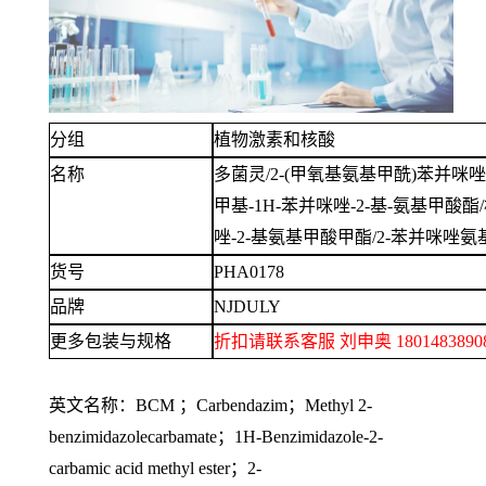
分组
植物激素和核酸
名称
多菌灵
/2-(甲氧基氨基甲酰)苯并咪唑
甲基-1H-苯并咪唑-2-基-氨基甲酸酯
唑-2-基氨基甲酸甲酯/2-苯并咪唑氨
货号
PHA0178
品牌
NJDULY
更多包装与规格
折扣请联系客服
刘申奥
1801483
英文名称：
BCM ；Carbendazim；Methyl 2-
benzimidazolecarbamate；1H-Benzimidazole-2-
carbamic acid methyl ester；2-