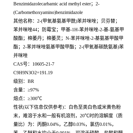
Benzimidazolecarbamic acid methyl ester；2-
(Carbomethoxyamino)benzimidazole
其他名称：
2-(甲氧基氨基甲酰)苯并咪唑；贝芬替；
苯并咪唑44；防霉宝；甲基-1H-苯并咪唑-2-基-氨基甲
酸酯；棉萎丹；棉萎灵；N-苯并咪唑-2-基氨基甲酸甲
酯；2-苯并咪唑氨基甲酸甲酯；2-(甲氧基碳酰氨基)苯
并咪唑
CAS号：10605-21-7
C9H9N3O2=191.19
级别：
BR
含量：
≥97%
熔点：
≥300℃
性状
(以下信息仅供参考)：白色至类白色或米黄色粉
末，难溶于水和一般有机溶剂，20℃时的溶解度（质
量比）为：丙酮0.04%，乙醇0.03%，氯仿0.01%，
苯、乙醚和水均小于0.001%。可溶于硫酸、盐酸和醋