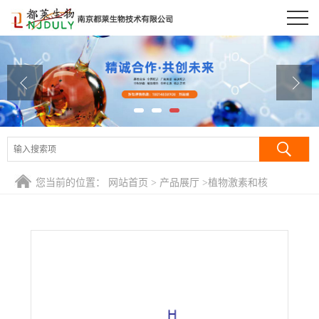
公司首页
公司介绍
公司动态
产品展厅
证书荣誉
您当前的位置：
网站首页
>
产品展厅
>
植物激素和核
联系方式
酸/Phytohormones
>
多菌灵/2-(甲氧基氨基甲酰)苯并咪唑/贝芬
替/苯并咪唑44/防霉宝/甲基-1H-苯并咪唑-2-基-氨基甲酸酯/棉
在线留言
萎丹/棉萎灵/N-苯并咪唑-2-基氨基甲酸甲酯/2-苯并咪唑氨基甲
酸甲酯/BCM