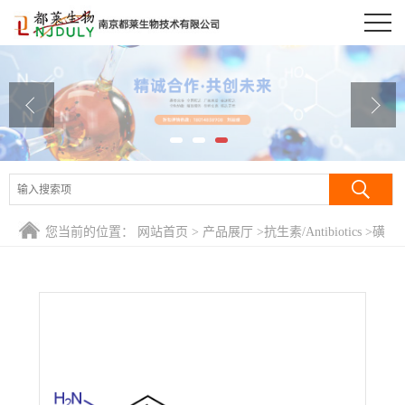
公司首页
公司介绍
公司动态
产品展厅
证书荣誉
您当前的位置：
网站首页
>
产品展厅
>
抗生素/Antibiotics
>
磺
联系方式
胺脒/氨苯磺酰胍/对氨基苯磺酰胍/磺胺胍/磺酰胍/g痢定/匡乃
定/4-氨基-N-(氨基亚氨基甲基)苯磺酰胺/Sulfaguanidine
在线留言