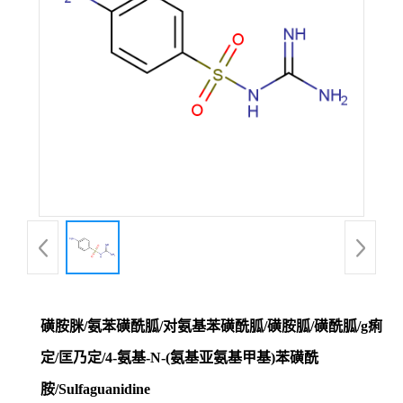
磺胺脒/氨苯磺酰胍/对氨基苯磺酰胍/磺胺胍/磺酰胍/g痢
定/匡乃定/4-氨基-N-(氨基亚氨基甲基)苯磺酰
胺/Sulfaguanidine