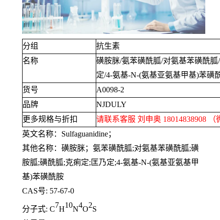
分组
抗生素
名称
磺胺脒
/
氨苯磺酰胍
/
对氨基苯磺酰胍
/
定
/4-
氨基
-N-(
氨基亚氨基甲基
)
苯磺
货号
A0098-2
品牌
NJDULY
更多规格与折扣
请联系客服 刘申奥
18014838908
（
英文名称：
Sulfaguanidine
；
其他名称：磺胺脒；氨苯磺酰胍
;
对氨基苯磺酰胍
;
磺
胺胍
;
磺酰胍
;
克痢定
;
匡乃定
;4-
氨基
-N-(
氨基亚氨基甲
基
)
苯磺酰胺
CAS号
: 57-67-0
7
10
4
2
分子式
: C
H
N
O
S