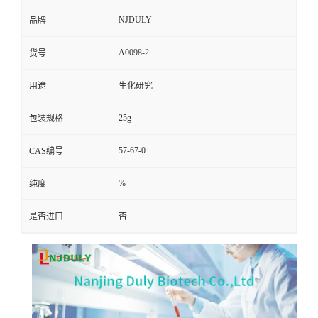
NJDULY
品牌
A0098-2
货号
用途
生化研究
25g
包装规格
57-67-0
CAS编号
%
纯度
是否进口
否