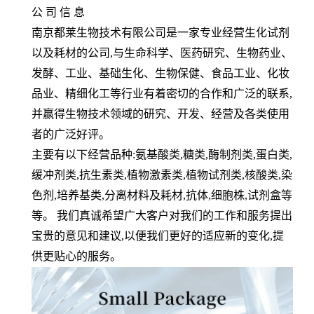
公 司 信 息
南京都莱生物技术有限公司是一家专业经营生化试剂
以及耗材的公司
,
与生命科学、医药研究、生物药业、
发酵、工业、基础生化、生物保健、食品工业、化妆
品业、精细化工等行业有着密切的合作和广泛的联系
,
并赢得生物技术领域的研究、开发、经营及各类使用
者的广泛好评。
主要有以下经营品种
:
氨基酸类
,
糖类
,
酶制剂类
,
蛋白类
,
缓冲剂类
,
抗生素类
,
植物激素类
,
植物试剂类
,
核酸类
,
染
色剂
,
培养基类
,
分离材料及耗材
,
抗体
,
细胞株
,
试剂盒等
等。 我们真诚希望广大客户对我们的工作和服务提出
宝贵的意见和建议
,
以便我们更好的适应新的变化
,
提
供更贴心的服务。