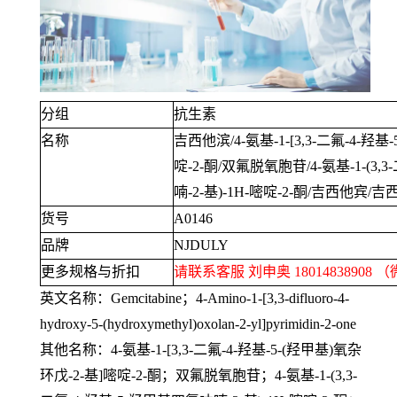
分组
抗生素
名称
吉西他滨
/4-
氨基
-1-[3,3-
二氟
-4-
羟基
-
啶
-2-
酮
/
双氟脱氧胞苷
/4-
氨基
-1-(3,3-
喃
-2-
基
)-1H-
嘧啶
-2-
酮
/
吉西他宾
/
吉
货号
A0146
品牌
NJDULY
更多规格与折扣
请联系客服 刘申奥
18014838908
（
英文名称：
Gemcitabine
；
4-Amino-1-[3,3-difluoro-4-
hydroxy-5-(hydroxymethyl)oxolan-2-yl]pyrimidin-2-one
其他名称：
4-
氨基
-1-[3,3-
二氟
-4-
羟基
-5-(
羟甲基
)
氧杂
环戊
-2-
基
]
嘧啶
-2-
酮；双氟脱氧胞苷；
4-
氨基
-1-(3,3-