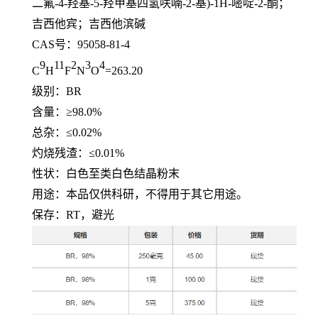
二氟
-4-
羟基
-5-
羟甲基四氢呋喃
-2-
基
)-1H-
嘧啶
-2-
酮；
吉西他宾；吉西他滨碱
CAS号：
95058-81-4
9
11
2
3
4
C
H
F
N
O
=263.20
级别：
BR
含量：≥
98.0%
总杂：≤
0.02%
灼烧残渣：≤
0.01%
性状：白色至类白色结晶粉末
用途：本品仅供科研，不得用于其它用途。
保存：
RT
，避光