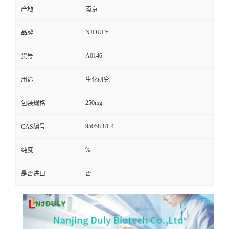
产地
南京
NJDULY
品牌
A0146
货号
用途
生化研究
250mg
包装规格
95058-81-4
CAS编号
%
纯度
是否进口
否