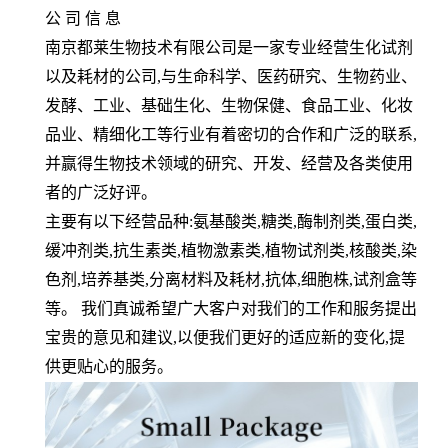
公 司 信 息
南京都莱生物技术有限公司是一家专业经营生化试剂
以及耗材的公司
,
与生命科学、医药研究、生物药业、
发酵、工业、基础生化、生物保健、食品工业、化妆
品业、精细化工等行业有着密切的合作和广泛的联系
,
并赢得生物技术领域的研究、开发、经营及各类使用
者的广泛好评。
主要有以下经营品种
:
氨基酸类
,
糖类
,
酶制剂类
,
蛋白类
,
缓冲剂类
,
抗生素类
,
植物激素类
,
植物试剂类
,
核酸类
,
染
色剂
,
培养基类
,
分离材料及耗材
,
抗体
,
细胞株
,
试剂盒等
等。 我们真诚希望广大客户对我们的工作和服务提出
宝贵的意见和建议
,
以便我们更好的适应新的变化
,
提
供更贴心的服务。