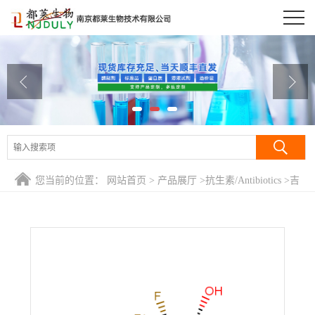
公司首页
公司介绍
公司动态
产品展厅
证书荣誉
您当前的位置：
网站首页
>
产品展厅
>
抗生素/Antibiotics
>
吉
联系方式
西他滨/4-氨基-1-[3,3-二氟-4-羟基-5-(羟甲基)氧杂环戊-2-基]嘧
啶-2-酮/双氟脱氧胞苷/4-氨基-1-(3,3-二氟-4-羟基-5-羟甲基四氢
在线留言
呋喃-2-基)-1H-嘧啶-2-酮/吉西他宾/吉西他滨碱/Gemcitabine