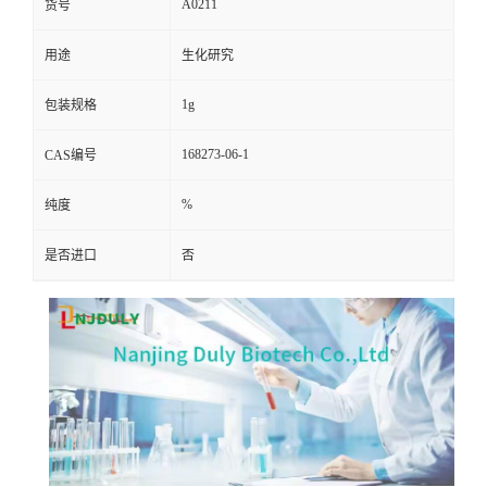
A0211
货号
用途
生化研究
1g
包装规格
168273-06-1
CAS编号
%
纯度
是否进口
否