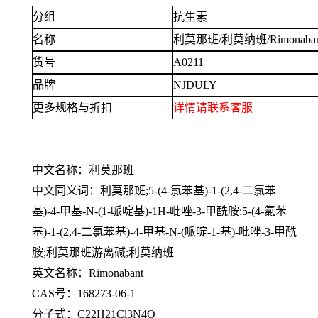
分组
抗生素
名称
利莫那班
/利莫纳班/Rimonaba
货号
A0211
品牌
NJDULY
更多规格与折扣
详情
请联系客服
中文名称：利莫那班
中文同义词：利莫那班
;5-(4-氯苯基)-1-(2,4-二氯苯
基)-4-甲基-N-(1-哌啶基)-1H-吡唑-3-甲酰胺;5-(4-氯苯
基)-1-(2,4-二氯苯基)-4-甲基-N-(哌啶-1-基)-吡唑-3-甲酰
胺;利莫那班游离碱;利莫纳班
英文名称：
Rimonabant
CAS号：168273-06-1
分子式：
C22H21Cl3N4O