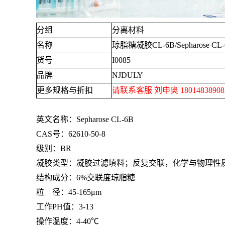
分组
分离材料
名称
琼脂糖凝胶
CL-6B/Sepharose CL
货号
I0085
品牌
NJDULY
更多规格与折扣
请联系客服 刘申奥
1801483890
英文名称：
Sepharose CL-6B
CAS号：
62610-50-8
级别：
BR
凝胶类型：凝胶过滤填料；反复交联，化学与物理性
结构成分：
6%
交联度琼脂糖
粒
径：
45-165μm
工作
PH
值：
3-13
操作温度：
4-40℃