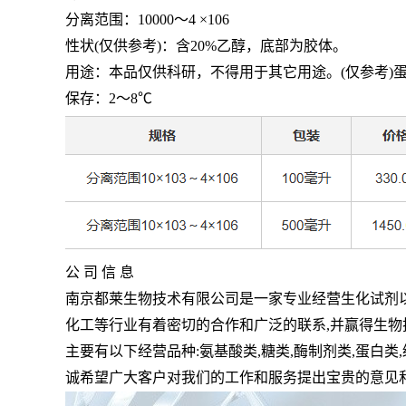
分离范围：
10000
～
4 ×106
性状
(
仅供参考
)
：含
20%
乙醇，底部为胶体。
用途：本品仅供科研，不得用于其它用途。
(
仅参考
)
保存：
2
～
8℃
公 司 信 息
南京都莱生物技术有限公司是一家专业经营生化试剂
化工等行业有着密切的合作和广泛的联系
,
并赢得生物
主要有以下经营品种
:
氨基酸类
,
糖类
,
酶制剂类
,
蛋白类
,
诚希望广大客户对我们的工作和服务提出宝贵的意见