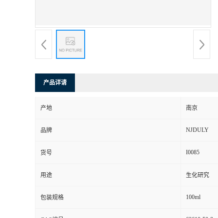
产品详请
产地
南京
NJDULY
品牌
I0085
货号
用途
生化研究
100ml
包装规格