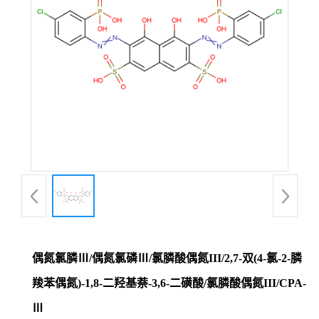
偶氮氯膦Ⅲ/偶氮氯磷Ⅲ/氯膦酸偶氮III/2,7-双(4-氯-2-膦
羧苯偶氮)-1,8-二羟基萘-3,6-二磺酸/氯膦酸偶氮III/CPA-
Ⅲ