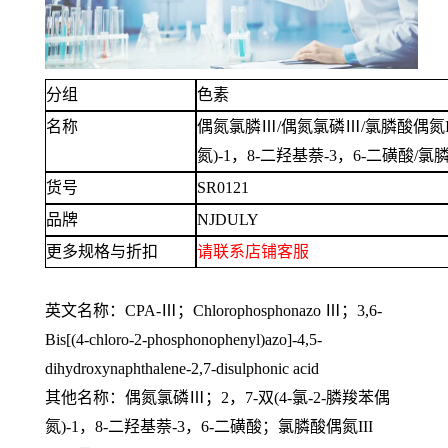
分组
色素
名称
偶氮氯膦
Ⅲ/偶氮氯磷Ⅲ/氯膦酸偶氮III
氮)-1，8-二羟基萘-3，6-二磺酸/氯膦
货号
SR0121
品牌
NJDULY
更多规格与折扣
请联系
店铺
客服
英文名称：
CPA-Ⅲ；Chlorophosphonazo Ⅲ；3,6-
Bis[(4-chloro-2-phosphonophenyl)azo]-4,5-
dihydroxynaphthalene-2,7-disulphonic acid
其他名称：偶氮氯磷
Ⅲ；2，7-双(4-氯-2-膦羧苯偶
氮)-1，8-二羟基萘-3，6-二磺酸；氯膦酸偶氮III