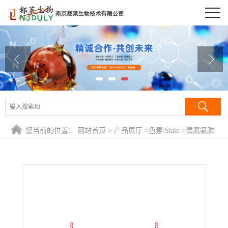
公司首页
公司介绍
公司动态
产品展厅
证书荣誉
您当前的位置：
网站首页
>
产品展厅
>
色素/Stain
>
偶氮氯膦
联系方式
Ⅲ/偶氮氯磷Ⅲ/氯膦酸偶氮III/2,7-双(4-氯-2-膦羧苯偶氮)-1,8-二
羟基萘-3,6-二磺酸/氯膦酸偶氮III/CPA-Ⅲ
在线留言