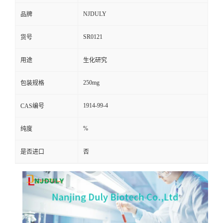
NJDULY
品牌
SR0121
货号
用途
生化研究
250mg
包装规格
1914-99-4
CAS编号
%
纯度
是否进口
否