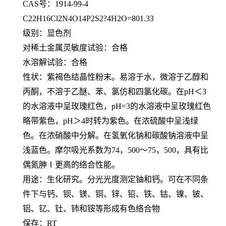
CAS号：1914-99-4
C22H16Cl2N4O14P2S2?4H2O=801.33
级别：显色剂
对稀土金属灵敏度试验：合格
水溶解试验：合格
性状：紫褐色结晶性粉末。易溶于水，微溶于乙醇和
丙酮，不溶于乙醚、苯、氯仿和四氯化碳。在
pH＜3
的水溶液中呈玫瑰红色，pH=3的水溶液中呈玫瑰红色
略带紫色，pH＞4时转为紫色。在浓硫酸中呈浅绿
色。在浓硝酸中分解。在氢氧化钠和碳酸钠溶液中呈
浅蓝色。摩尔吸光系数为74，500～75，500，具有比
偶氮胂Ⅰ更高的络合性能。
用途：生化研究。分光光度测定铀和钙。可在不同条
件下与钙、钡、镁、铜、锌、铅、铁、钴、镍、铍、
铝、钇、钍、铈和铵等形成有色络合物
保存：
RT