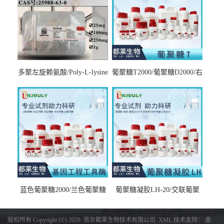
多聚左旋赖氨酸/Poly-L-lysine
葡聚糖T2000/葡聚糖D2000/右
hydrobromide；分子量3000-
旋糖酐2000/Dextran T2000
7000，分子量7000-15000，分
子量2万～4万，分子量3～7
万，分子量7～15万，分子量
15～30万
蓝色葡聚糖2000/兰色葡聚糖
葡聚糖凝胶LH-20/交联葡聚
2000/Dextran blue 2000
糖凝胶LH-20/交联右旋糖酐
凝胶LH-20/Sephadex LH-20
版权所有 Copyright (©) 2026
南京都莱生物技术有限公司
XML
技术支持：
盖