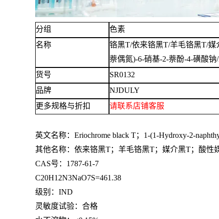
分组
色素
名称
铬黑
T/依来铬黑T/羊毛铬黑T/媒介
萘偶氮)-6-硝基-2-萘酚-4-磺酸钠/Eri
货号
SR0132
品牌
NJDULY
更多规格与折扣
请联系
店铺
客服
英文名称：
Eriochrome black T；1-(1-Hydroxy-2-naphthyla
其他名称：依来铬黑
T；羊毛铬黑T；媒介黑T；酸性媒介黑T
CAS号：1787-61-7
C20H12N3NaO7S=461.38
级别：
IND
灵敏度试验：合格