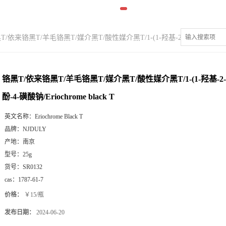
T/依来铬黑T/羊毛铬黑T/媒介黑T/酸性媒介黑T/1-(1-羟基-2-萘偶氮)-6-硝基-2-萘
铬黑T/依来铬黑T/羊毛铬黑T/媒介黑T/酸性媒介黑T/1-(1-羟基-2-
酚-4-磺酸钠/Eriochrome black T
英文名称：
Eriochrome Black T
品牌：
NJDULY
产地：
南京
型号：
25g
货号：
SR0132
cas：
1787-61-7
价格：
￥15/瓶
发布日期：
2024-06-20