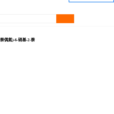
酚-4-磺酸钠/Eriochrome black T
萘偶氮)-6-硝基-2-萘