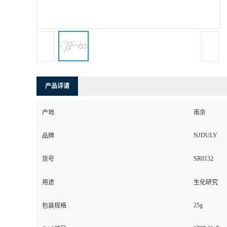
产品详请
产地
南京
NJDULY
品牌
SR0132
货号
用途
生化研究
25g
包装规格