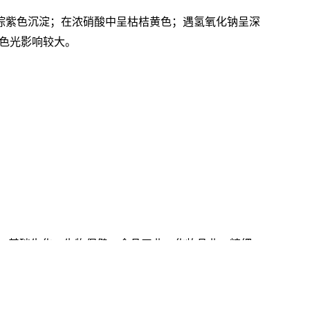
棕紫色沉淀；在浓硝酸中呈枯桔黄色；遇氢氧化钠呈深
时色光影响较大。
、基础生化、生物保健、食品工业、化妆品业、精细
基类,分离材料及耗材,抗体,细胞株,试剂盒等等。 我们真