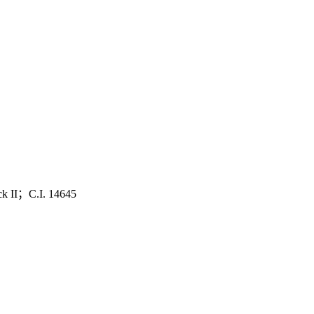
ck II；C.I. 14645