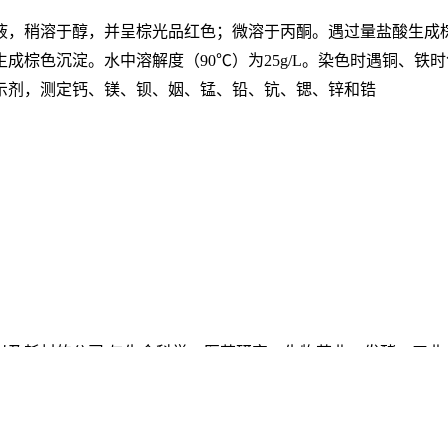
液，稍溶于醇，并呈棕光品红色；微溶于丙酮。遇过量盐酸生成
生成棕色沉淀。水中溶解度（
90℃）为25g/L。染色时遇铜、铁
示剂，测定钙、镁、钡、姻、锰、铅、钪、锶、锌和锆
以及耗材的公司,与生命科学、医药研究、生物药业、发酵、工业
物技术领域的研究、开发、经营及各类使用者的广泛好评。
缓冲剂类,抗生素类,植物激素类,植物试剂类,核酸类,染色剂,培养
建议,以便我们更好的适应新的变化,提供更贴心的服务。