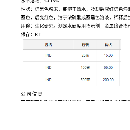
水不溶物：
≤0.15%
性状：棕黑色粉末，能溶于热水，冷却后成红棕色溶
蓝色，后变红色，溶于浓硫酸成蓝黑色溶液，稀释后
用途：生化研究。测定水硬度用指示剂，金属络合指
保存：
RT
公
司
信
息
南京都莱生物技术有限公司是一家专业经营生化试剂
化工等行业有着密切的合作和广泛的联系,并赢得生
主要有以下经营品种:氨基酸类,糖类,酶制剂类,蛋白类,
诚希望广大客户对我们的工作和服务提出宝贵的意见和