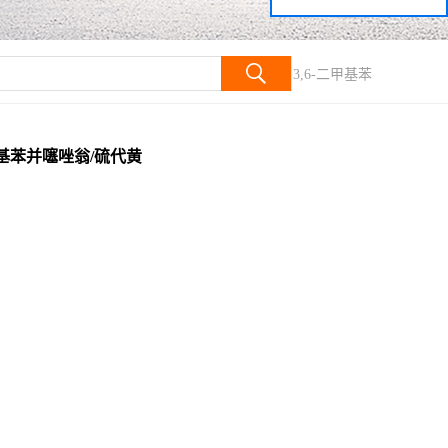
/硫代黄色素T/盐基嫩黄/2-[4-(二甲基氨基)苯基]-3,6-二甲基苯
二甲基苯并噻唑翁/硫代黄