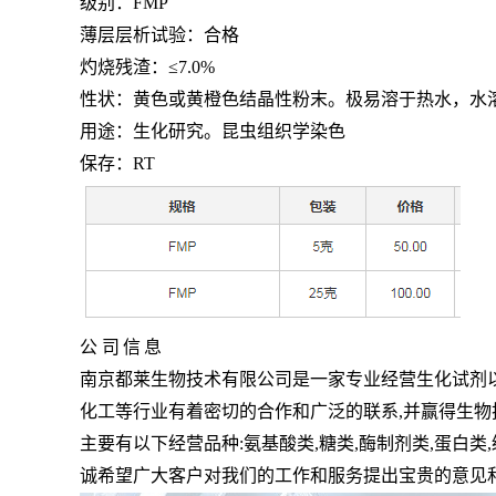
级别：
FMP
薄层层析试验：合格
灼烧残渣：
≤7.0%
性状：黄色或黄橙色结晶性粉末。极易溶于热水，水
用途：生化研究。昆虫组织学染色
保存：
RT
公
司
信
息
南京都莱生物技术有限公司是一家专业经营生化试剂
化工等行业有着密切的合作和广泛的联系,并赢得生
主要有以下经营品种:氨基酸类,糖类,酶制剂类,蛋白类,
诚希望广大客户对我们的工作和服务提出宝贵的意见和