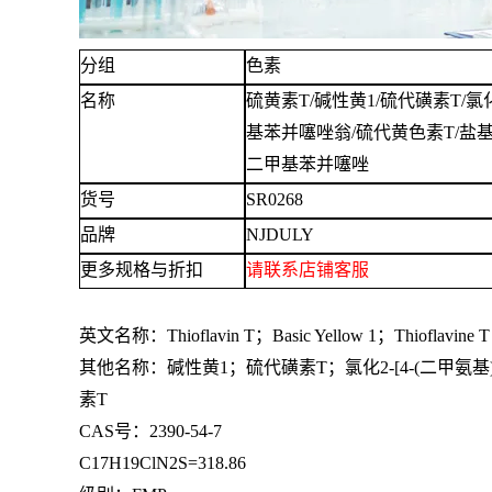
分组
色素
名称
硫黄素
T/碱性黄1/硫代磺素T/氯化2
基苯并噻唑翁/硫代黄色素T/盐基嫩黄/
二甲基苯并噻唑
货号
SR0268
品牌
NJDULY
更多规格与折扣
请联系
店铺
客服
英文名称：
Thioflavin T；Basic Yellow 1；Thioflavine T
其他名称：碱性黄
1；硫代磺素T；氯化2-[4-(二甲氨
素T
CAS号：2390-54-7
C17H19ClN2S=318.86