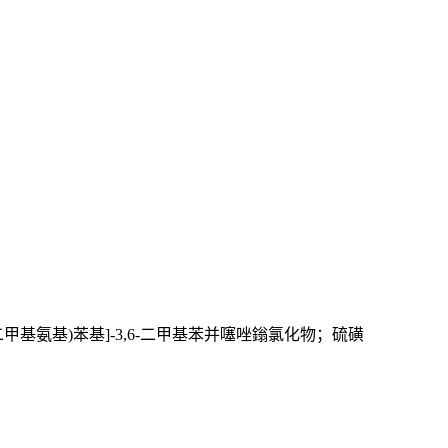
(二甲基氨基)苯基]-3,6-二甲基苯并噻唑鎓氯化物；硫磺