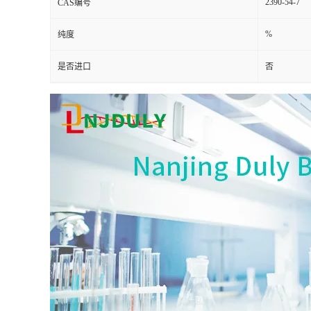
2390-54-7
CAS编号
%
纯度
是否进口
否