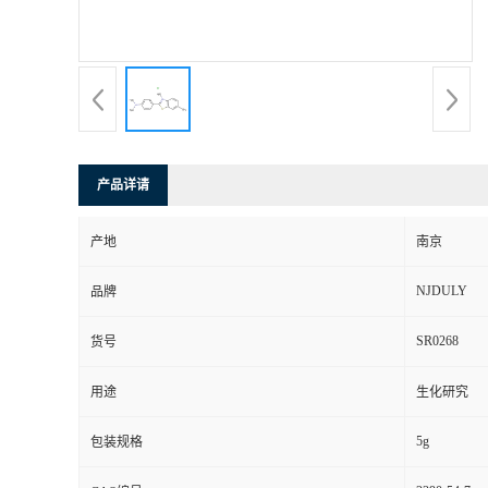
产品详请
产地
南京
NJDULY
品牌
SR0268
货号
用途
生化研究
5g
包装规格