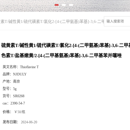
素T/碱性黄1/硫代磺素T/氯化2-[4-(二甲氨基)苯基]-3,6-二甲基苯并噻唑翁
硫黄素T/碱性黄1/硫代磺素T/氯化2-[4-(二甲氨基)苯基]-3,6-
色素T/盐基嫩黄/2-[4-(二甲基氨基)苯基]-3,6-二甲基苯并噻唑
英文名称：
Thioflavine T
品牌：
NJDULY
产地：
南京
型号：
5g
货号：
SR0268
cas：
2390-54-7
价格：
￥50/瓶
发布日期：
2024-06-20