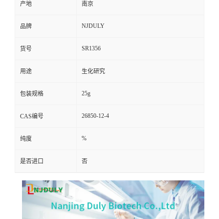
产地
南京
NJDULY
品牌
SR1356
货号
用途
生化研究
25g
包装规格
26850-12-4
CAS编号
%
纯度
是否进口
否