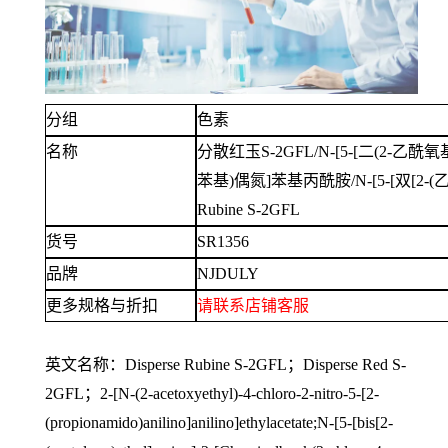
分组
色素
名称
分散红玉
S-2GFL/N-[5-[二(2-乙酰氧
苯基)偶氮]苯基丙酰胺/N-[5-[双[2-(乙
Rubine S-2GFL
货号
SR1356
品牌
NJDULY
更多规格与折扣
请联系
店铺
客服
英文名称：
Disperse Rubine S-2GFL；Disperse Red S-
2GFL；2-[N-(2-acetoxyethyl)-4-chloro-2-nitro-5-[2-
(propionamido)anilino]anilino]ethylacetate;N-[5-[bis[2-