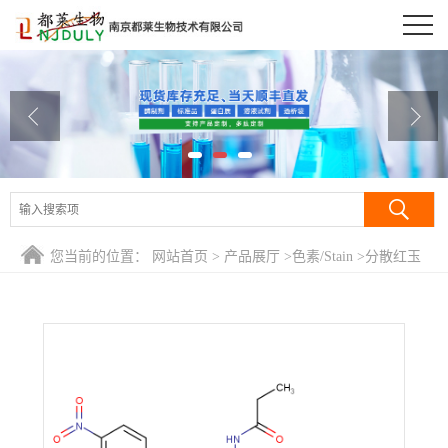
公司首页
公司介绍
公司动态
产品展厅
证书荣誉
您当前的位置：
网站首页
>
产品展厅
>
色素/Stain
>
分散红玉
联系方式
S-2GFL/N-[5-[二(2-乙酰氧基)乙基]氨基]-2-[(2-氯-4-硝基苯基)
偶氮]苯基丙酰胺/N-[5-[双[2-(乙酰氧基)乙基]/Disperse Rubine
在线留言
S-2GFL