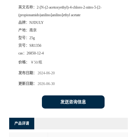
英文名称：
2-[N-(2-acetoxyethyl)-4-chloro-2-nitro-5-[2-
(propionamido)anilino]anilino]ethyl acetate
品牌：
NJDULY
产地：
南京
型号：
25g
货号：
SR1356
cas：
26850-12-4
价格：
￥50/瓶
发布日期：
2024-06-20
更新日期：
2026-06-30
发送咨询信息
产品详请