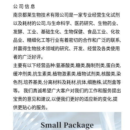
公 司 信 息
南京都莱生物技术有限公司是一家专业经营生化试剂
以及耗材的公司
,
与生命科学、医药研究、生物药业、
发酵、工业、基础生化、生物保健、食品工业、化妆
品业、精细化工等行业有着密切的合作和广泛的联系
,
并赢得生物技术领域的研究、开发、经营及各类使用
者的广泛好评。
主要有以下经营品种
:
氨基酸类
,
糖类
,
酶制剂类
,
蛋白类
,
缓冲剂类
,
抗生素类
,
植物激素类
,
植物试剂类
,
核酸类
,
染
色剂
,
培养基类
,
分离材料及耗材
,
抗体
,
细胞株
,
试剂盒等
等。 我们真诚希望广大客户对我们的工作和服务提出
宝贵的意见和建议
,
以便我们更好的适应新的变化
,
提
供更贴心的服务。