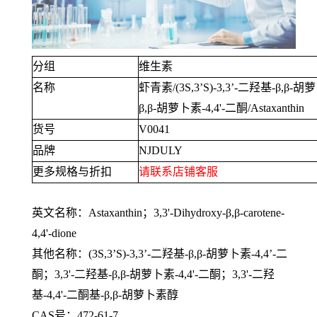
分组
维生素
名称
虾青素
/(3S,3’S)-3,3’-
二羟基
-β,β-
胡萝
β,β-
胡萝卜素
-4,4'-
二酮
/Astaxanthin
货号
V0041
品牌
NJDULY
更多规格与折扣
请联系店铺客服
英文名称：
Astaxanthin
；
3,3'-Dihydroxy-β,β-carotene-
4,4'-dione
其他名称：
(3S,3’S)-3,3’-
二羟基
-β,β-
胡萝卜素
-4,4’-
二
酮；
3,3'-
二羟基
-β,β-
胡萝卜素
-4,4'-
二酮；
3,3'-
二羟
基
-4,4'-
二酮基
-β,β-
胡萝卜素醇
CAS号：
472-61-7