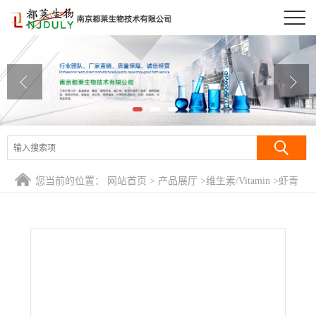
公司首页
公司介绍
公司动态
产品展厅
证书荣誉
您当前的位置：
网站首页
>
产品展厅
>
维生素/Vitamin
>
虾青
联系方式
素/(3S,3’S)-3,3’-二羟基-β,β-胡萝卜素-4,4’-二酮/3,3'-二羟基-
β,β-胡萝卜素-4,4'-二酮/3,3'-二羟基-4,4'-二酮基-β,β-胡萝卜素
在线留言
醇/Astaxan