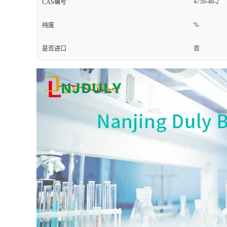
4759-48-2
CAS编号
%
纯度
是否进口
否