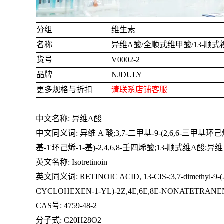
分组
维生素
名称
异维
A
酸
/
全顺式维甲酸
/13-
顺式
货号
V0002-2
品牌
NJDULY
更多规格与折扣
请联系店铺客服
中文名称
:
异维
A
酸
中文同义词
:
异维
A
酸
;3,7-
二甲基
-9-(2,6,6-
三甲基环己
基
-1'
环己烯
-1-
基
)-2,4,6,8-
壬四烯酸
;13-
顺式维
A
酸
;
异维
英文名称
: Isotretinoin
英文同义词
: RETINOIC ACID, 13-CIS-;3,7-dimethyl-9-(2
CYCLOHEXEN-1-YL)-2Z,4E,6E,8E-NONATETRANENOIC A
CAS号
: 4759-48-2
分子式
: C20H28O2