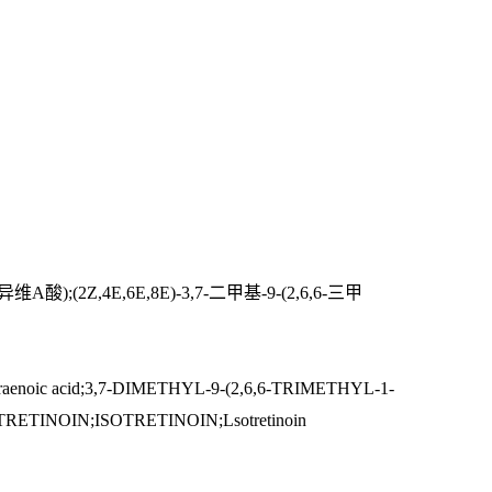
异维
A
酸
);(2Z,4E,6E,8E)-3,7-
二甲基
-9-(2,6,6-
三甲
onatetraenoic acid;3,7-DIMETHYL-9-(2,6,6-TRIMETHYL-1-
TRETINOIN;ISOTRETINOIN;Lsotretinoin