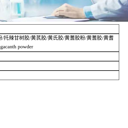
粉/托辣甘树胶/黄芪胶/黄氏胶/黄蓍胶粉/黄蓍胶/黄耆
canth powder