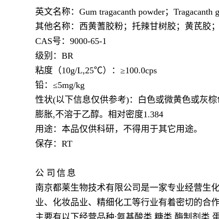
英文名称：
Gum tragacanth powder；Tragacanth 
其他名称：西黄蓍胶粉；托辣甘树胶；黄芪胶
CAS号：9000-65-1
级别：
BR
粘度（
10g/L,25℃）：≥100.0cps
铅：
≤5mg/kg
性状
(以下信息仅供参考)：白色或微黄色或灰棕
膨胀,不溶于乙醇。相对密度1.384
用途：本品仅供科研，不得用于其它用途。
保存：
RT
公
司
信
息
南京都莱生物技术有限公司是一家专业经营生化
业、化妆品业、精细化工等行业有着密切的合作
主要有以下经营品种:氨基酸类,糖类,酶制剂类,蛋