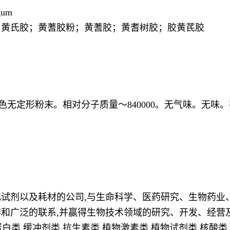
gum
；黄氏胶；黄蓍胶粉；黄蓍胶；黄耆树胶；胶黄芪胶
色无定形粉末。相对分子质量～840000。无气味。无味
试剂以及耗材的公司,与生命科学、医药研究、生物药业
和广泛的联系,并赢得生物技术领域的研究、开发、经营
白类,缓冲剂类,抗生素类,植物激素类,植物试剂类,核酸类,