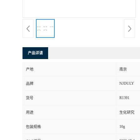
产品详请
产地
南京
NJDULY
品牌
R1391
货号
用途
生化研究
10g
包装规格