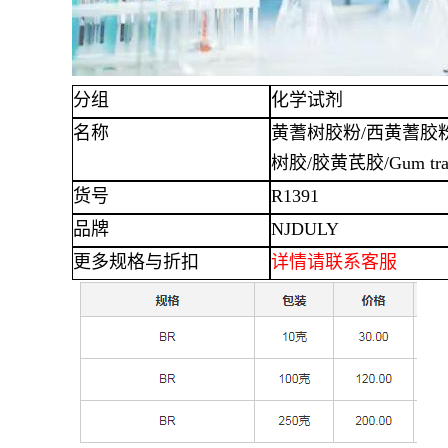
分组
化学试剂
名称
黄蓍树胶粉
/西黄蓍胶
树胶/胶黄芪胶/Gum traga
货号
R1391
品牌
NJDULY
更多规格与折扣
详情
请联系客服