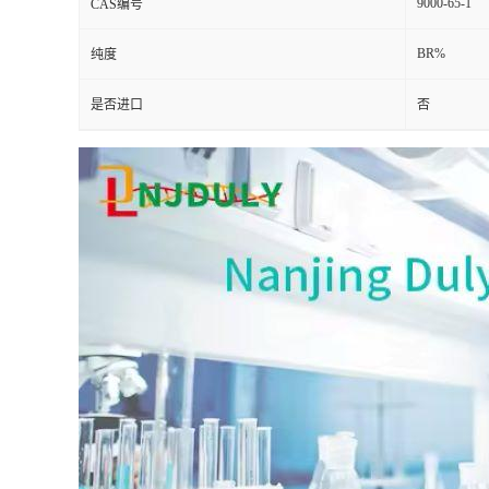
9000-65-1
CAS编号
BR%
纯度
是否进口
否