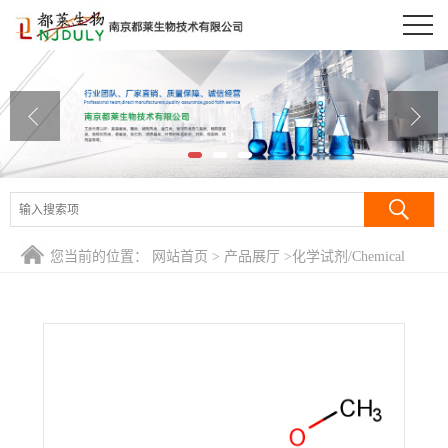
公司首页
公司介绍
公司动态
产品展厅
证书荣誉
您当前的位置：
网站首页
>
产品展厅
>
化学试剂/Chemical
联系方式
Reagent
>
2-氨基-4-甲氧基苯并噻唑/2-Amino-4-
methoxybenzothiazole
在线留言