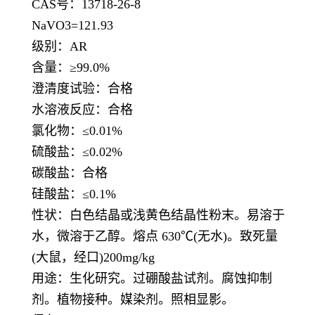
CAS号：13718-26-8
NaVO3=121.93
级别：
AR
含量：
≥99.0%
澄清度试验：合格
水溶液反应：合格
氯化物：
≤0.01%
硫酸盐：
≤0.02%
碳酸盐：合格
硅酸盐：
≤0.1%
性状：白色结晶或浅黄色结晶性粉末。易溶于
水，微溶于乙醇。熔点
630℃(无水)。致死量
(大鼠，经口)200mg/kg
用途：生化研究。过硼酸盐试剂。腐蚀抑制
剂。植物接种。媒染剂。照相显影。