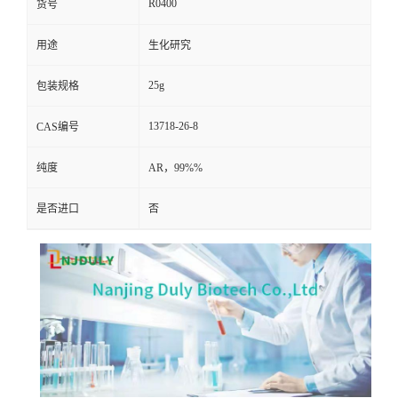
R0400
货号
用途
生化研究
25g
包装规格
13718-26-8
CAS编号
纯度
AR，99%%
是否进口
否