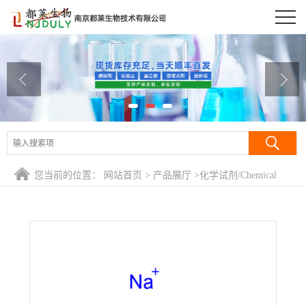
公司首页
公司介绍
公司动态
产品展厅
证书荣誉
您当前的位置：
网站首页
>
产品展厅
>
化学试剂/Chemical
联系方式
Reagent
>
2-丙烯-1-磺酸钠盐/烯丙基磺酸钠/丙烯磺酸钠/维生素
磺酰基钠盐/Sodium allylsulfonate
在线留言