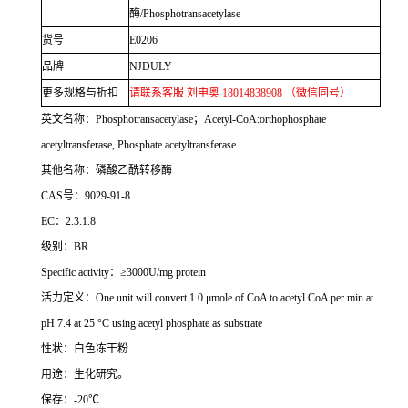
酶
/Phosphotransacetylase
货号
E0206
品牌
NJDULY
更多规格与折扣
请联系客服 刘申奥
18014838908
（微信同号）
英文名称：
Phosphotransacetylase
；
Acetyl-CoA:orthophosphate
acetyltransferase, Phosphate acetyltransferase
其他名称：磷酸乙酰转移酶
CAS
号：
9029-91-8
EC
：
2.3.1.8
级别：
BR
Specific activity
：≥
3000U/mg protein
活力定义：
One unit will convert 1.0
μ
mole of CoA to acetyl CoA per min at
pH 7.4 at 25
°
C using acetyl phosphate as substrate
性状：白色冻干粉
用途：生化研究。
保存：
-20
℃