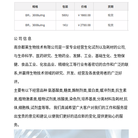
公 司 信 息
南京都莱生物技术有限公司是一家专业经营生化试剂以及耗材的公司
,
与生命科学、医药研究、生物药业、发酵、工业、基础生化、生物保
健、食品工业、化妆品业、精细化工等行业有着密切的合作和广泛的联
系
,
并赢得生物技术领域的研究、开发、经营及各类使用者的广泛好
评。
主要有以下经营品种
:
氨基酸类
,
糖类
,
酶制剂类
,
蛋白类
,
缓冲剂类
,
抗生素
类
,
植物激素类
,
植物试剂类
,
核酸类
,
染色剂
,
培养基类
,
分离材料及耗材
,
抗
体
,
细胞株
,
试剂盒等等。 我们真诚希望广大客户对我们的工作和服务提
出宝贵的意见和建议
,
以便我们更好的适应新的变化
,
提供更贴心的服
务。