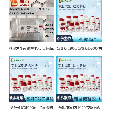
多聚左旋赖氨酸/Poly-L-lysine
葡聚糖T2000/葡聚糖D2000/右
hydrobromide；分子量3000-
旋糖酐2000/Dextran T2000
7000，分子量7000-15000，分
子量2万～4万，分子量3～7
万，分子量7～15万，分子量
15～30万
蓝色葡聚糖2000/兰色葡聚糖
葡聚糖凝胶LH-20/交联葡聚