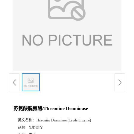
苏氨酸脱氨酶/Threonine Deaminase
英文名称：
Threonine Deaminase (Crude Enzyme)
品牌：
NJDULY