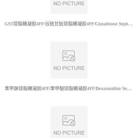
GST琼脂糖凝胶4FF/谷胱甘肽琼脂糖凝胶4FF/Glutathione Sepharose 4FF
苯甲脒琼脂糖凝胶4FF/苯甲醚琼脂糖凝胶4FF/Benzamidine Sepharose 4 Fast Flow (high sub)