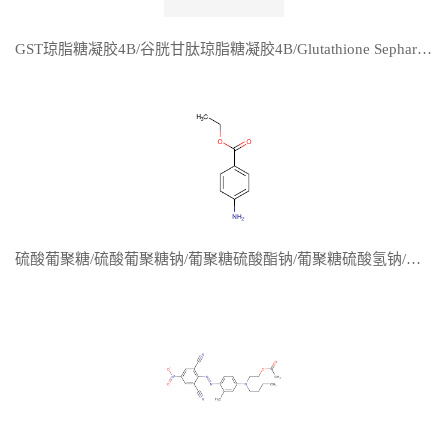
GST琼脂糖凝胶4B/谷胱甘肽琼脂糖凝胶4B/Glutathione Sepharose 4B
硫酸葡聚糖/硫酸葡聚糖钠/葡聚糖硫酸酯钠/葡聚糖硫酸氢钠/糖酐酯/右旋糖酐硫酸酯钠/右旋糖苷钠盐/Dextran sulfate sodium salt/分子量3000